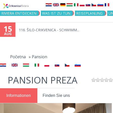
Jump to navigation
RIVIERA ENTDECKEN
WAS IST ZU TUN
REISEPLANUNG
U
15
116. ŠILO-CRIKVENICA - SCHWIMM...
AUG
You
are
Početna
»
Pansion
here
PANSION PREZA
Informationen
Finden Sie uns