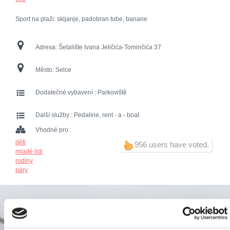
Sport na plaži: skijanje, padobran tube, banane
Adresa:
Šetalište Ivana Jeličića-Tominčića 37
Město:
Selce
Dodatečné vybavení :
Parkoviště
Další služby :
Pedaline, rent - a - boat
Vhodné pro :
děti
956 users have voted.
mladé lidi
rodiny
páry