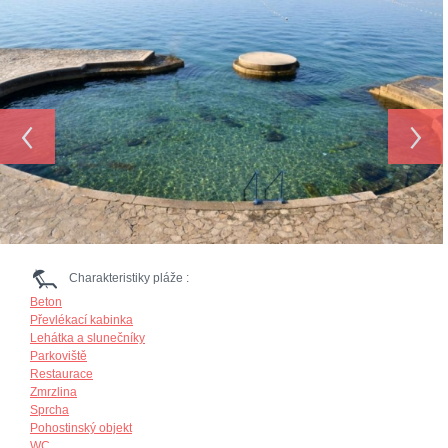
‹
›
Charakteristiky pláže :
Beton
Převlékací kabinka
Lehátka a slunečníky
Parkoviště
Restaurace
Zmrzlina
Sprcha
Pohostinský objekt
WC