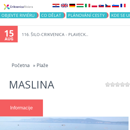
Jump to navigation
OBJEVTE RIVIÉRU
CO DĚLAT
PLÁNOVÁNÍ CESTY
KDE SE 
15
116. ŠILO-CRIKVENICA - PLAVECK...
AUG
You
are
Početna
»
Plaže
here
MASLINA
Informacije