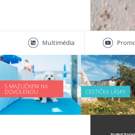
Multimédia
Promo
S MAZLÍČKEM NA
DOVOLENOU
CESTIČKA LÁSKY