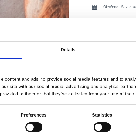
Otevřeno :
Sezonsk
Vzdálenost od moře
Vzdálenost od cent
Vzdálenost od rest
Details
Vzdálenost od sppo
Vzdálenost od obc
e content and ads, to provide social media features and to analy
 our site with our social media, advertising and analytics partn
Vzdálenost od cent
 provided to them or that they’ve collected from your use of their
Typ ubytování:
Apartmán
Preferences
Statistics
Broj jedinica:
Hlavní postele (počet):