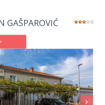
N GAŠPAROVIĆ
e
›