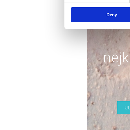
Deny
nejk
U