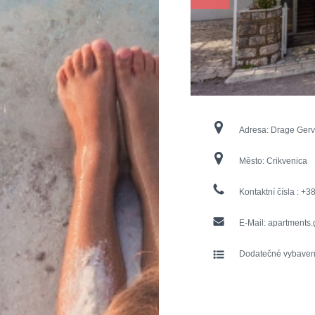
Adresa:
Drage Gerv
Město:
Crikvenica
Kontaktní čísla :
+38
E-Mail:
apartments
Dodatečné vybaven