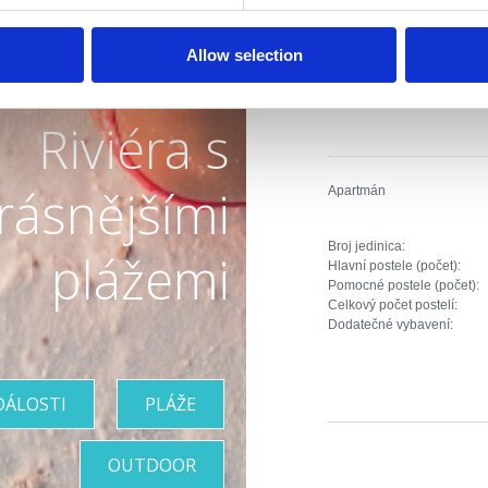
Pomocné postele (počet):
Celkový počet postelí:
Dodatečné vybavení:
Allow selection
Riviéra s
rásnějšími
Apartmán
Broj jedinica:
plážemi
Hlavní postele (počet):
Pomocné postele (počet):
Celkový počet postelí:
Dodatečné vybavení:
DÁLOSTI
PLÁŽE
OUTDOOR