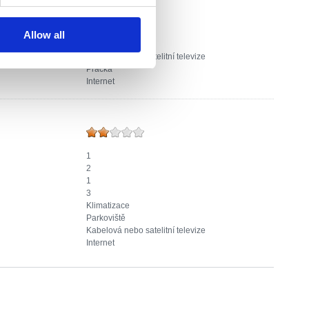
0
4
Klimatizace
Allow all
Parkoviště
Kabelová nebo satelitní televize
Pračka
Internet
1
2
1
3
Klimatizace
Parkoviště
Kabelová nebo satelitní televize
Internet