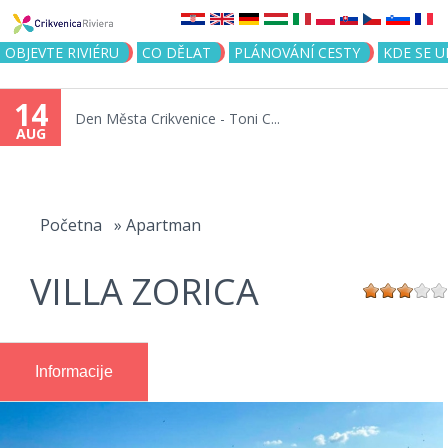
Jump to navigation
OBJEVTE RIVIÉRU
CO DĚLAT
PLÁNOVÁNÍ CESTY
KDE SE 
14
Den Města Crikvenice - Toni C...
AUG
You
are
Početna
»
Apartman
here
VILLA ZORICA
Informacije