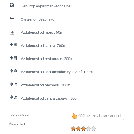
web:
http://apartmani-zorica.net
Otevřeno :
Sezonsko
Vzdálenost od moře :
50
Vzdálenost od centra:
700
Vzdálenost od restaurace:
200
Vzdálenost od spportovního vybavení:
100
Vzdálenost od obchodu:
200
Vzdálenost od centra zábavy :
100
Typ ubytování:
612 users have voted.
Apartmán