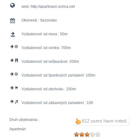
web:
http://apartmani-zorica.net
Otvorené :
Sezonsko
Vzdialenosť od mora :
50
Vzdialenosť od centra:
700
Vzdialenosť od reštaurácie:
200
Vzdialenosť od športových zariadení:
100
Vzdialenosť od obchodu :
200
Vzdialenosť od zábavných zariadení :
100
Druh ubytovania :
612 users have voted.
Apartmán