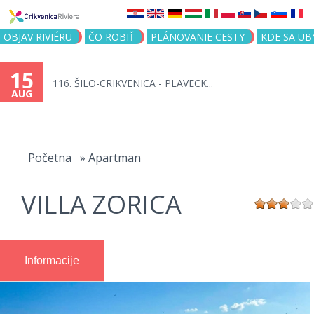
Jump to navigation
OBJAV RIVIÉRU
ČO ROBIŤ
PLÁNOVANIE CESTY
KDE SA UB
15
116. ŠILO-CRIKVENICA - PLAVECK...
AUG
You
are
Početna
»
Apartman
here
VILLA ZORICA
Informacije