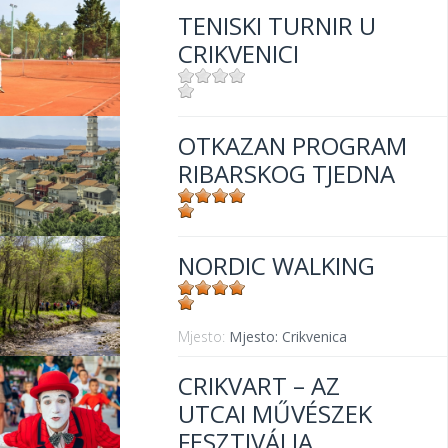
TENISKI TURNIR U
CRIKVENICI
Mjesto:
Mjesto: Crikvenica
OTKAZAN PROGRAM
RIBARSKOG TJEDNA
Mjesto:
Mjesto: Crikvenica
NORDIC WALKING
Mjesto:
Mjesto: Crikvenica
CRIKVART – AZ
UTCAI MŰVÉSZEK
FESZTIVÁLJA