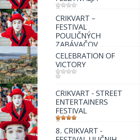
CRIKVART –
Mjesto:
Mjesto: Crikvenica
FESTIVAL
POULIČNÝCH
ZABÁVAČOV
CELEBRATION OF
VICTORY
Mjesto:
Mjesto: Crikvenica
Mjesto:
Mjesto: Crikvenica
CRIKVART - STREET
ENTERTAINERS
FESTIVAL
8. CRIKVART -
Mjesto:
Mjesto: Crikvenica
FESTIVAL ULIČNIH