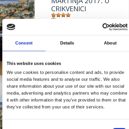
MARTINJA 2017. U
CRIKVENICI
Mjesto:
Mjesto: Crikvenica
GLAZBENE LJETNE
VEČERI U CRIKVENICI
Consent
Details
About
This website uses cookies
Mjesto:
Mjesto: Crikvenica
COVID-19 TESTING
We use cookies to personalise content and ads, to provide
FOR GUESTS
social media features and to analyse our traffic. We also
BEFORE DEPARTURE
share information about your use of our site with our social
FROM CRIKVENICA
media, advertising and analytics partners who may combine
RIVIERA
it with other information that you’ve provided to them or that
4. "SUMMER IN
they’ve collected from your use of their services.
ADRIA MUSIC
FESTIVAL"
Mjesto:
Mjesto: Crikvenica
Consent