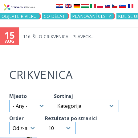
Jump to navigation
OBJEVTE RIVIÉRU
CO DĚLAT
PLÁNOVÁNÍ CESTY
KDE SE 
15
116. ŠILO-CRIKVENICA - PLAVECK...
AUG
CRIKVENICA
Mjesto
Sortiraj
Order
Rezultata po stranici