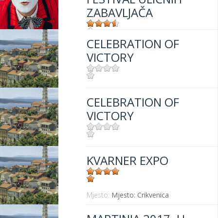
ZABAVLJAČA
CELEBRATION OF
Mjesto:
Mjesto: Crikvenica
VICTORY
Mjesto:
Mjesto: Crikvenica
CELEBRATION OF
VICTORY
Mjesto:
Mjesto: Crikvenica
KVARNER EXPO
Mjesto:
Mjesto: Crikvenica