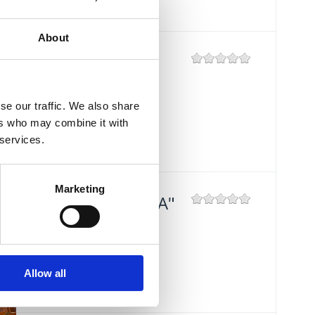
About
RESTAURANT
"BURIN"
se our traffic. We also share
Mjesto:
Mjesto: Crikvenica
ers who may combine it with
Udaljenost od mora:
100 m
 services.
Marketing
TAVERN "KAROCA"
Mjesto:
Mjesto: Crikvenica
Udaljenost od mora:
400 m
Allow all