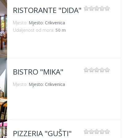
RISTORANTE "DIDA"
Mjesto:
Mjesto: Crikvenica
Udaljenost od mora:
50 m
BISTRO "MIKA"
Mjesto:
Mjesto: Crikvenica
PIZZERIA "GUŠTI"