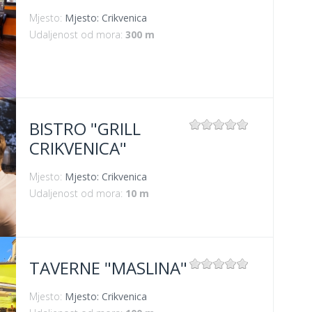
Mjesto:
Mjesto: Crikvenica
Udaljenost od mora:
300 m
BISTRO "GRILL
CRIKVENICA"
Mjesto:
Mjesto: Crikvenica
Udaljenost od mora:
10 m
TAVERNE "MASLINA"
Mjesto:
Mjesto: Crikvenica