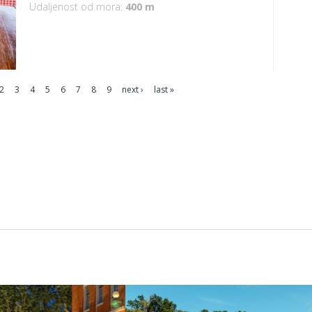
Udaljenost od mora:
400 m
2
3
4
5
6
7
8
9
next ›
last »