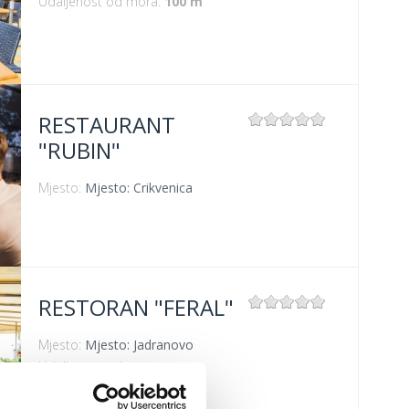
Udaljenost od mora:
100 m
RESTAURANT
"RUBIN"
Mjesto:
Mjesto: Crikvenica
RESTORAN "FERAL"
Mjesto:
Mjesto: Jadranovo
Udaljenost od mora:
5 m