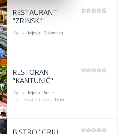
RESTAURANT
"ZRINSKI"
Mjesto:
Mjesto: Crikvenica
RESTORAN
"KANTUNIĆ"
Mjesto:
Mjesto: Selce
Udaljenost od mora:
10 m
BISTRO "GRILL