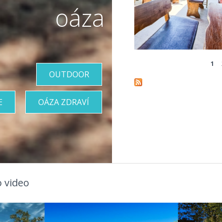
oáza
1
Pages
OUTDOOR
E
OÁZA ZDRAVÍ
 video