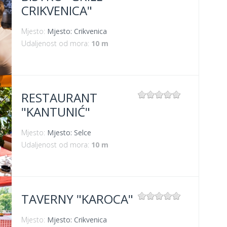
CRIKVENICA"
Mjesto:
Mjesto: Crikvenica
Udaljenost od mora:
10 m
RESTAURANT
"KANTUNIĆ"
Mjesto:
Mjesto: Selce
Udaljenost od mora:
10 m
TAVERNY "KAROCA"
Mjesto:
Mjesto: Crikvenica