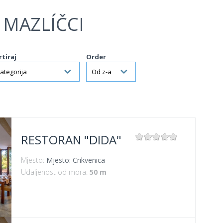
 MAZLÍČCI
rtiraj
Order
RESTORAN "DIDA"
Mjesto:
Mjesto: Crikvenica
Udaljenost od mora:
50 m