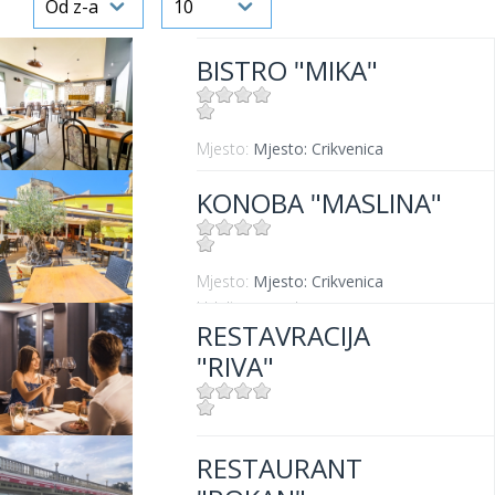
BISTRO "MIKA"
Mjesto:
Mjesto: Crikvenica
KONOBA "MASLINA"
Mjesto:
Mjesto: Crikvenica
Udaljenost od mora:
100 m
RESTAVRACIJA
"RIVA"
Mjesto:
Mjesto: Selce
RESTAURANT
Udaljenost od mora:
0 m