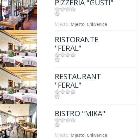
PIZZERIA "GUŠTI"
Mjesto:
Mjesto: Crikvenica
Udaljenost od mora:
300 m
RISTORANTE
"FERAL"
Mjesto:
Mjesto: Jadranovo
RESTAURANT
Udaljenost od mora:
5 m
"FERAL"
Mjesto:
Mjesto: Jadranovo
BISTRO "MIKA"
Udaljenost od mora:
5 m
Mjesto:
Mjesto: Crikvenica