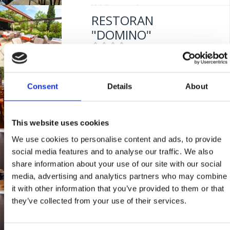
Udaljenost od mora:
400 m
RESTORAN
"DOMINO"
Mjesto:
Mjesto: Dramalj
RESTAURANT
Udaljenost od mora:
100 m
Consent
Details
About
"KANTUNIĆ"
This website uses cookies
Mjesto:
Mjesto: Selce
We use cookies to personalise content and ads, to provide
RESTAURANT "RIVA"
Udaljenost od mora:
10 m
social media features and to analyse our traffic. We also
share information about your use of our site with our social
media, advertising and analytics partners who may combine
Mjesto:
Mjesto: Selce
it with other information that you’ve provided to them or that
Udaljenost od mora:
0 m
they’ve collected from your use of their services.
BISTROT "GRILL
CRIKVENICA"