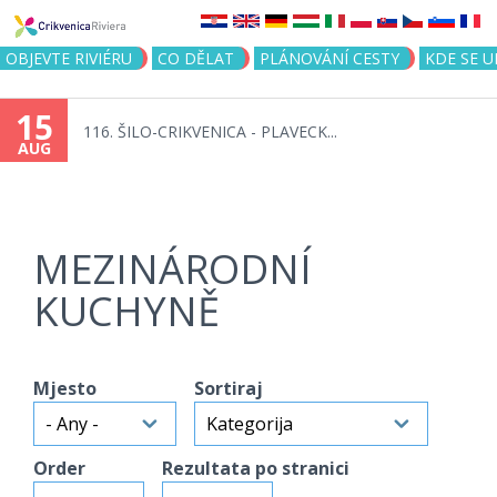
Jump to navigation
OBJEVTE RIVIÉRU
CO DĚLAT
PLÁNOVÁNÍ CESTY
KDE SE 
15
116. ŠILO-CRIKVENICA - PLAVECK...
AUG
MEZINÁRODNÍ
KUCHYNĚ
Mjesto
Sortiraj
Order
Rezultata po stranici