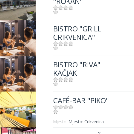
"ROKAN"
Mjesto:
Mjesto: Selce
BISTRO "GRILL
CRIKVENICA"
Mjesto:
Mjesto: Crikvenica
BISTRO "RIVA"
Udaljenost od mora:
10 m
KAČJAK
Mjesto:
Mjesto: Dramalj
CAFÉ-BAR "PIKO"
Udaljenost od mora:
10 m
Mjesto:
Mjesto: Crikvenica