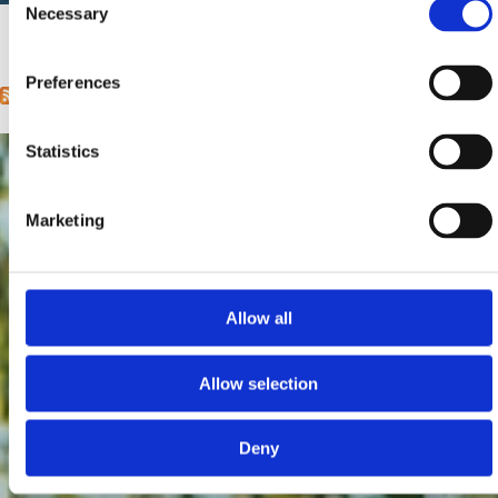
Udaljenost od mora:
20 m
Necessary
Selection
1
2
3
4
next ›
last »
Pages
Preferences
Statistics
Marketing
Allow all
Allow selection
Deny