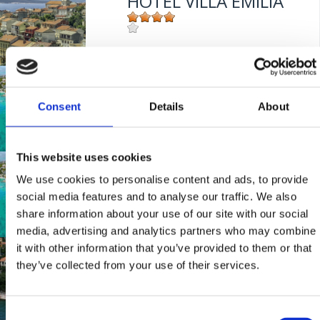
HOTEL VILLA EMILIA
Mjesto:
Mjesto: Crikvenica
Udaljenost od mora:
50 m
HOTEL MARINA
Consent
Details
About
Mjesto:
Mjesto: Selce
Udaljenost od mora:
20 m
This website uses cookies
HOTEL MARINA
We use cookies to personalise content and ads, to provide
social media features and to analyse our traffic. We also
share information about your use of our site with our social
Mjesto:
Mjesto: Selce
media, advertising and analytics partners who may combine
Udaljenost od mora:
20 m
it with other information that you’ve provided to them or that
HOTEL VALI
they’ve collected from your use of their services.
Mjesto:
Mjesto: Dramalj
Consent