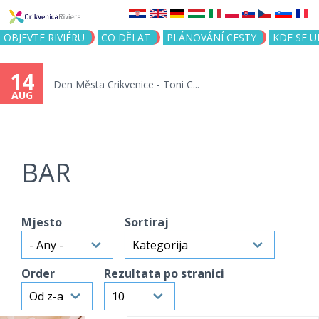
Jump to navigation
OBJEVTE RIVIÉRU
CO DĚLAT
PLÁNOVÁNÍ CESTY
KDE SE 
14
Den Města Crikvenice - Toni C...
AUG
BAR
Mjesto
Sortiraj
Order
Rezultata po stranici