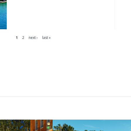
1
2
next ›
last »