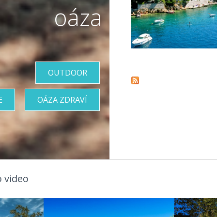
oáza
Pages
OUTDOOR
E
OÁZA ZDRAVÍ
 video