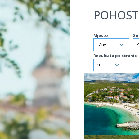
Jump to navigation
POHOST
Mjesto
So
Rezultata po stranici
VIŠE INFORMACIJA