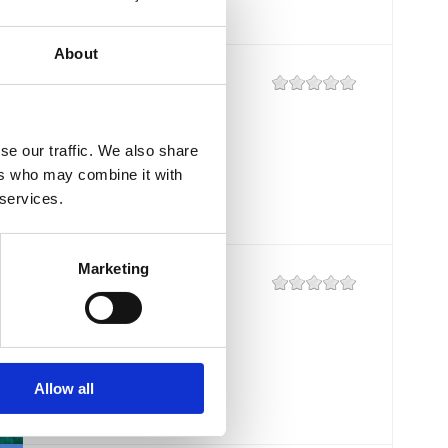
About
BAZENI HOTELA
"KATARINA"
se our traffic. We also share
Mjesto:
Mjesto: Selce
ers who may combine it with
 services.
Marketing
POLI MORA
Mjesto:
Mjesto: Selce
Allow all