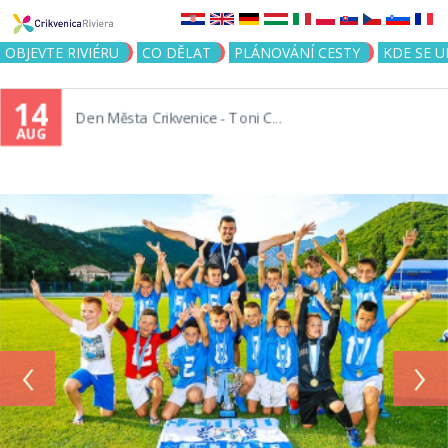
Jump to navigation
OBJEVTE RIVIÉRU
CO DĚLAT
PLÁNOVÁNÍ CESTY
KDE SE 
14
Den Města Crikvenice - Toni C...
AUG
‹
›