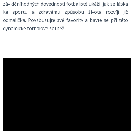
záviděníhodných dovedností fotbalisté ukáží, jak se láska
ke sportu a zdravému způsobu života rozvíjí již
odmalička. Povzbuzujte své favority a bavte se při této
dynamické fotbalové soutěži.