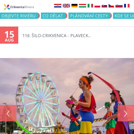
Jump to navigation
OBJEVTE RIVIÉRU
CO DĚLAT
PLÁNOVÁNÍ CESTY
KDE SE 
15
116. ŠILO-CRIKVENICA - PLAVECK...
AUG
‹
›