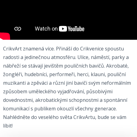
CrikvArt znamená více. Přináší do Crikvenice spoustu
radosti a jedinečnou atmosféru. Ulice, náměstí, parky a
nábřeží se stávají jevištěm pouličních bavičů. Akrobaté,
žongléři, hudebníci, performeři, herci, klauni, pouliční
muzikanti a zpěváci a různí jiní baviči svým neformálním
způsobem uměleckého vyjadřování, působivými
dovednostmi, akrobatickými schopnostmi a spontánní
komunikací s publikem okouzlí všechny generace.
Nahlédněte do veselého světa CrikvArtu, bude se vám
líbit!