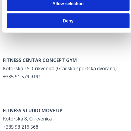
Allow selection
FITNESS CENTAR FIT4LIFE
Kralja Tomislava 111, Crikvenica (Hotel AdTurres)
Deny
+385 99 707 0707
FITNESS CENTAR CONCEPT GYM
Kotorska 15, Crikvenica (Gradska sportska dvorana)
+385 91 579 9191
FITNESS STUDIO MOVE UP
Kotorska 8, Crikvenica
+385 98 216 568