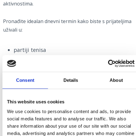
aktivnostima.
Pronađite idealan dnevni termin kako biste s prijateljima
uživali u:
partiji tenisa
nogometu
odbojci na pijesku
mini golfu
Consent
Details
About
badmintonu
stolnom tenisu
padelu
This website uses cookies
We use cookies to personalise content and ads, to provide
Zbog svojih kvalitetnih terena i sportskih sadržaja, centri
social media features and to analyse our traffic. We also
su pogodni za organiziranje sportskih natjecanja,
share information about your use of our site with our social
media, advertising and analytics partners who may combine
priprema sportaša i ostalih profesionalnih sportskih