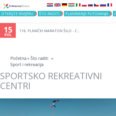
Jump to navigation
OTKRIJTE RIVIJERU
ŠTO RADITI
PLANIRANJE PUTOVANJA
15
116. PLIVAČKI MARATON ŠILO - C...
KOL
Vi
ste
Početna
»
Što raditi
»
Sport i rekreacija
ovdje
SPORTSKO REKREATIVNI
CENTRI