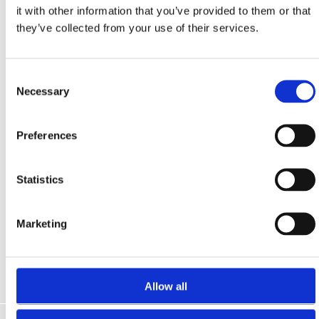
it with other information that you’ve provided to them or that
aktivnosti.
they’ve collected from your use of their services.
Consent
Necessary
Selection
SPORTSKI CENTAR OMORIKA - KAČJAK
Milovana Muževića 20, Crikvenica
Preferences
+385 95 377 7850, +385 91 527 1223
Statistics
SPORTSKI CENTAR JELIČIĆ
Marketing
Strossmayerovo šetalište bb, Crikvenica
+385 92 306 2036
Allow all