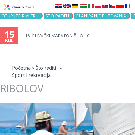
Jump to navigation
OTKRIJTE RIVIJERU
ŠTO RADITI
PLANIRANJE PUTOVANJA
15
116. PLIVAČKI MARATON ŠILO - C...
KOL
Vi
ste
Početna
»
Što raditi
»
Sport i rekreacija
ovdje
RIBOLOV