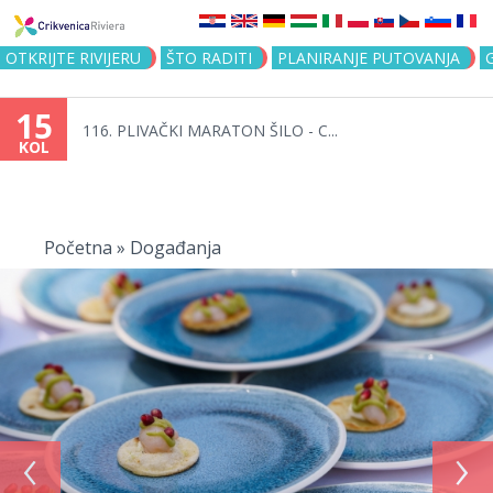
Jump to navigation
OTKRIJTE RIVIJERU
ŠTO RADITI
PLANIRANJE PUTOVANJA
15
116. PLIVAČKI MARATON ŠILO - C...
KOL
Vi
ste
Početna
»
Događanja
ovdje
‹
›