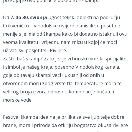
po kojoj je ovo područje posebno – škamp.
Od
7. do 30. svibnja
ugostiteljski objekti na području
Crikveničko – vinodolske rivijere osmislili su posebne
menije s jelima od škampa kako bi dodatno istaknuli ovu
veoma kvalitetu i vrijednu namirnicu u kojoj će moći
uživati svi posjetitelji Rivijere.
Zašto baš škamp? Zato jer je vrhunski morski specijalitet
i simbol je našeg kraja, posebno Vinodolskog kanala,
gdje obitavaju škampi veći i ukusniji od onih u
otvorenom moru zbog vrste tla, temperature mora te
velikog broja izvora odnosno kombinacije bočate i
morske vode.
Festival škampa idealna je prilika za sve ljubitelje dobre
hrane, mora i prirode da otkriju bogatstvo okusa rivijere