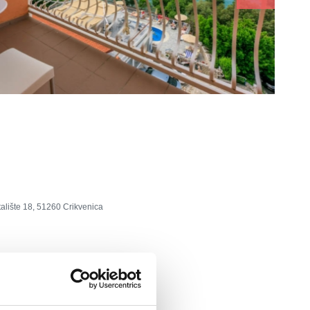
alište 18, 51260 Crikvenica
el: +385 51 785 011
editeran.hr