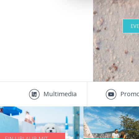
EV
Multimedia
Promo
EIN URLAUB MIT