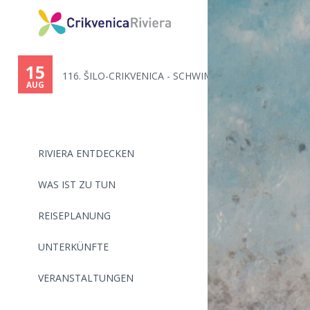
You
are
15
116. ŠILO-CRIKVENICA - SCHWIMM...
here
AUG
RIVIERA ENTDECKEN
WAS IST ZU TUN
REISEPLANUNG
UNTERKÜNFTE
VERANSTALTUNGEN