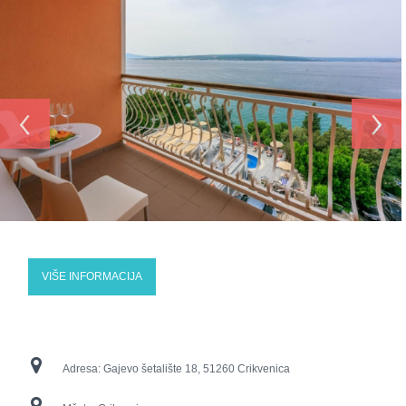
‹
›
VIŠE INFORMACIJA
Adresa:
Gajevo šetalište 18, 51260 Crikvenica