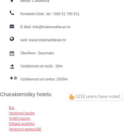
Město:
Crikvenica
Kontaktní čísla :
tel: +385 51 785 011
E-Mail:
Info@hotelmediteran.hr
web:
www.hotelmediteran.hr
Otevřeno :
Sezonsko
Vzdálenost od moře :
30
Vzdálenost od centra:
2000
Charakteristiky hotelu
1216 users have voted.
Bar
Venkovní bazén
Vnitřní bazén
Dětská postýlka
Venkovní parkoviště