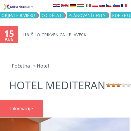
Jump to navigation
OBJEVTE RIVIÉRU
CO DĚLAT
PLÁNOVÁNÍ CESTY
KDE SE 
15
116. ŠILO-CRIKVENICA - PLAVECK...
AUG
You
are
Početna
»
Hotel
here
HOTEL MEDITERAN
Informacije