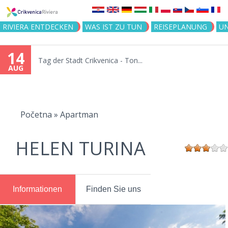
Jump to navigation
RIVIERA ENTDECKEN
WAS IST ZU TUN
REISEPLANUNG
U
14
Tag der Stadt Crikvenica - Ton...
AUG
You
are
Početna
»
Apartman
here
HELEN TURINA
Informationen
Finden Sie uns