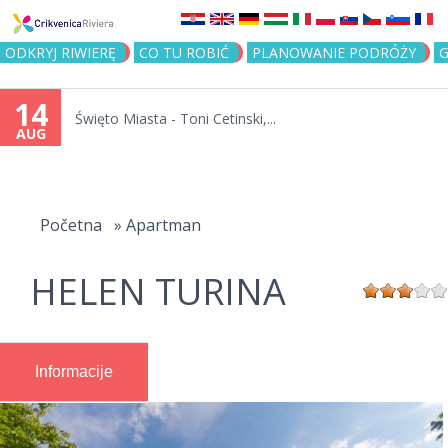
Jump to navigation
ODKRYJ RIWIERĘ
CO TU ROBIĆ
PLANOWANIE PODRÓŻY
G
14
Święto Miasta - Toni Cetinski,...
AUG
You
are
Početna
»
Apartman
here
HELEN TURINA
Informacije