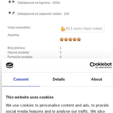
Oddaljenost od trgovine :
200
Oddaljenost od zabavnih vsebin :
100
Vrsta namestitve :
813 users have voted.
Apartma
Broj jedinica:
1
Glavne postelje:
2
Pomoćne postelje:
0
Skupno število postelj:
2
Soba
Consent
Details
About
Broj jedinica:
1
Glavne postelje:
2
This website uses cookies
Pomoćne postelje:
0
Skupno število postelj:
2
We use cookies to personalise content and ads, to provide
social media features and to analyse our traffic. We also