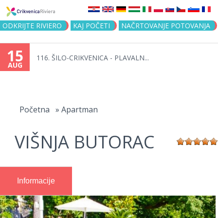
Jump to navigation
ODKRIJTE RIVIERO
KAJ POČETI
NAČRTOVANJE POTOVANJA
15
116. ŠILO-CRIKVENICA - PLAVALN...
AUG
You
are
Početna
»
Apartman
here
VIŠNJA BUTORAC
Informacije