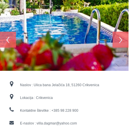
‹
›
Naslov :
Ulica bana Jelačića 18, 51260 Crikvenica
Lokacija :
Crikvenica
Kontaktne številke :
+385 98 228 900
E-naslov :
villa.dagmar@yahoo.com