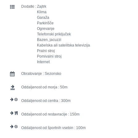
Dodatki :
Zajtrk
Klima
Garaža
Parkirišče
Ogrevanje
Telefonski priključek
Bazen, jacuzzi
Kabelska ali satelitska televizija
Pralni stroj
Pomivalni stroj
Internet
Obratovanje :
Sezonsko
Oddaljenost od morja :
50
Oddaljenost od centra :
300
Oddaljenost od restavracije :
150
Oddaljenost od športnih vsebin :
100