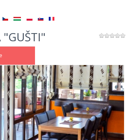
 "GUŠTI"
e