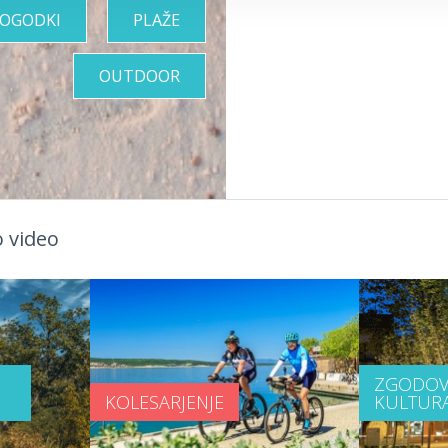
OGODKI
PLAŽE
OUTDOOR
 video
ZGODOV
KOLESARJENJE
KULTUR