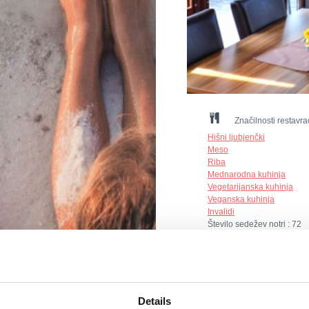
Značilnosti restavra
Hišni ljubjenčki
Meso
Riba
Mednarodna kuhinja
Vegetarijanska kuhinja
Veganska kuhinja
Invalidi
Število sedežev notri :
72
Število sedežev zunaj :
24
Način plaćanja: gotovina, k
Pogodno za: djecu, obitelji
Details