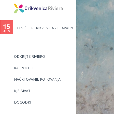
You
are
15
116. ŠILO-CRIKVENICA - PLAVALN...
here
AUG
ODKRIJTE RIVIERO
KAJ POČETI
NAČRTOVANJE POTOVANJA
KJE BIVATI
DOGODKI