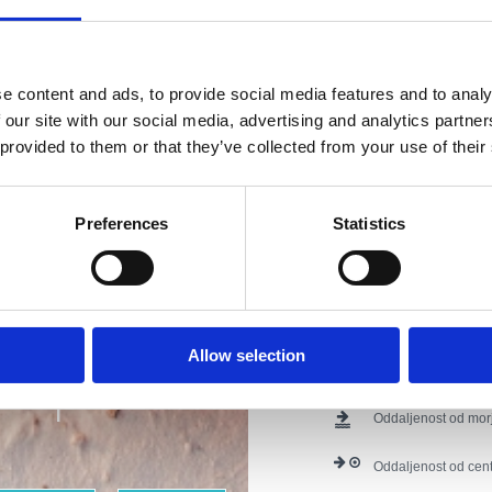
Naslov :
Zidarska 3
Lokacija :
Crikvenic
e content and ads, to provide social media features and to analy
 our site with our social media, advertising and analytics partn
Kontaktne številke :
 provided to them or that they’ve collected from your use of their
E-naslov :
gordana.
Dodatki :
Klima
Preferences
Statistics
Riviera z
Parkirišče
Hišni ljub
Internet
najlepšimi
Druge vsebine :
dos
Allow selection
plažami
Obratovanje :
Cjelo
Oddaljenost od mor
Oddaljenost od cent