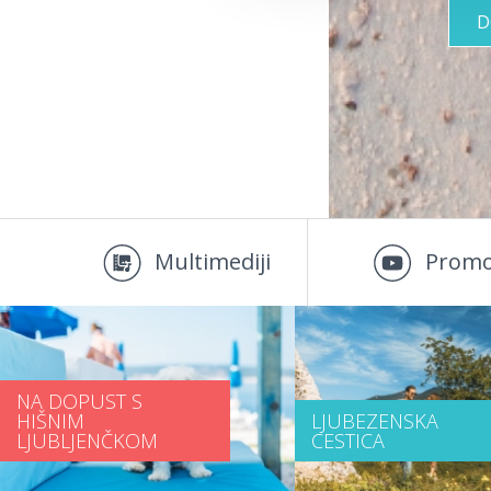
D
Multimediji
Promo
NA DOPUST S
HIŠNIM
LJUBEZENSKA
LJUBLJENČKOM
CESTICA