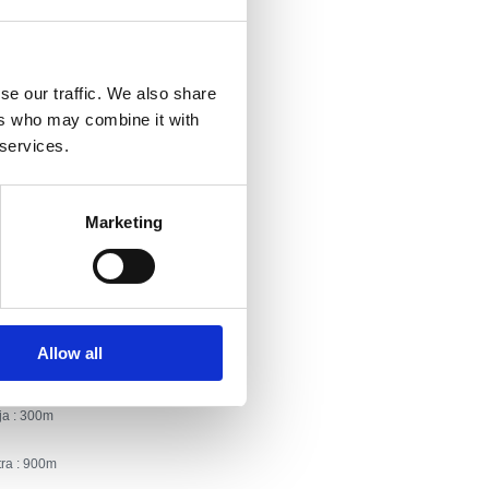
5a
a
se our traffic. We also share
ers who may combine it with
Tel: +385 51 243 032
 services.
gulin@gmail.com
Marketing
jenčki
tava
Allow all
godišnje
ja :
300
ra :
900