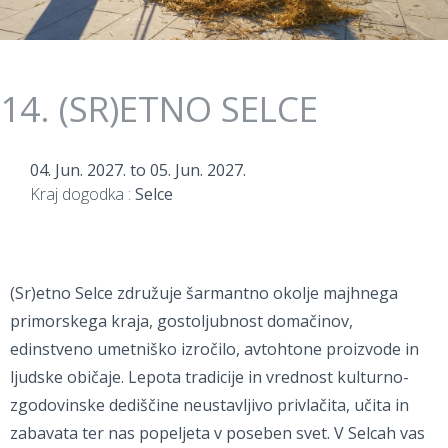
14. (SR)ETNO SELCE
04. Jun. 2027.
to
05. Jun. 2027.
Kraj dogodka :
Selce
(Sr)etno Selce združuje šarmantno okolje majhnega
primorskega kraja, gostoljubnost domačinov,
edinstveno umetniško izročilo, avtohtone proizvode in
ljudske običaje. Lepota tradicije in vrednost kulturno-
zgodovinske dediščine neustavljivo privlačita, učita in
zabavata ter nas popeljeta v poseben svet. V Selcah vas