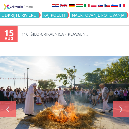
Jump to navigation
ODKRIJTE RIVIERO
KAJ POČETI
NAČRTOVANJE POTOVANJA
15
116. ŠILO-CRIKVENICA - PLAVALN...
AUG
‹
›