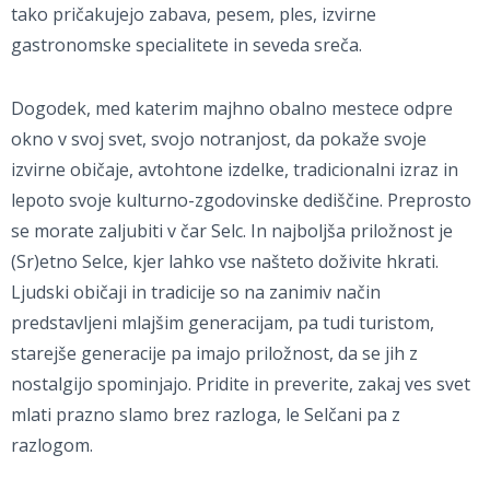
tako pričakujejo zabava, pesem, ples, izvirne
gastronomske specialitete in seveda sreča.
Dogodek, med katerim majhno obalno mestece odpre
okno v svoj svet, svojo notranjost, da pokaže svoje
izvirne običaje, avtohtone izdelke, tradicionalni izraz in
lepoto svoje kulturno-zgodovinske dediščine. Preprosto
se morate zaljubiti v čar Selc. In najboljša priložnost je
(Sr)etno Selce, kjer lahko vse našteto doživite hkrati.
Ljudski običaji in tradicije so na zanimiv način
predstavljeni mlajšim generacijam, pa tudi turistom,
starejše generacije pa imajo priložnost, da se jih z
nostalgijo spominjajo. Pridite in preverite, zakaj ves svet
mlati prazno slamo brez razloga, le Selčani pa z
razlogom.