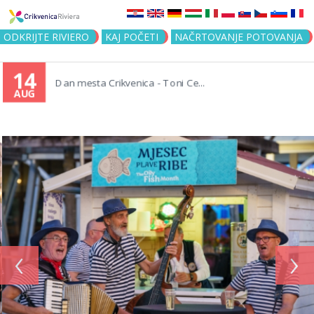
Jump to navigation
ODKRIJTE RIVIERO
KAJ POČETI
NAČRTOVANJE POTOVANJA
14
Dan mesta Crikvenica - Toni Ce...
AUG
‹
›