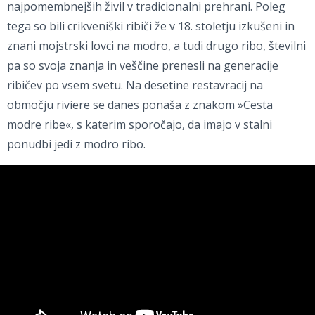
najpomembnejših živil v tradicionalni prehrani. Poleg
tega so bili crikveniški ribiči že v 18. stoletju izkušeni in
znani mojstrski lovci na modro, a tudi drugo ribo, številni
pa so svoja znanja in veščine prenesli na generacije
ribičev po vsem svetu. Na desetine restavracij na
območju riviere se danes ponaša z znakom »Cesta
modre ribe«, s katerim sporočajo, da imajo v stalni
ponudbi jedi z modro ribo.