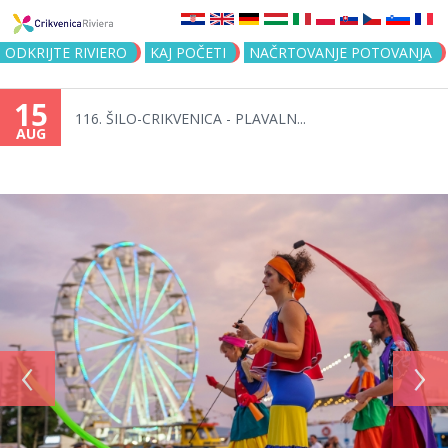
Jump to navigation
ODKRIJTE RIVIERO
KAJ POČETI
NAČRTOVANJE POTOVANJA
15
116. ŠILO-CRIKVENICA - PLAVALN...
AUG
‹
›