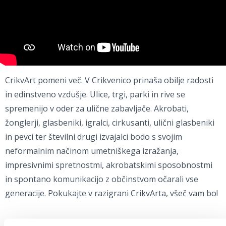
CrikvArt pomeni več. V Crikvenico prinaša obilje radosti
in edinstveno vzdušje. Ulice, trgi, parki in rive se
spremenijo v oder za ulične zabavljače. Akrobati,
žonglerji, glasbeniki, igralci, cirkusanti, ulični glasbeniki
in pevci ter številni drugi izvajalci bodo s svojim
neformalnim načinom umetniškega izražanja,
impresivnimi spretnostmi, akrobatskimi sposobnostmi
in spontano komunikacijo z občinstvom očarali vse
generacije. Pokukajte v razigrani CrikvArta, všeč vam bo!