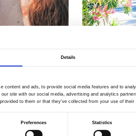
Počet miest na sedenie vo v
Riviéra s
Details
Počet miest na sedenie vo
Adresa :
Gajevo šet
najkrajšími
Mesto:
Dramalj
e content and ads, to provide social media features and to analy
plážami
 our site with our social media, advertising and analytics partn
Otvorené :
Sezonsk
 provided to them or that they’ve collected from your use of their
Vzdialenosť od mor
Vzdialenosť od cen
Preferences
Statistics
DALOSTI
PLÁŽE