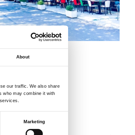
nútri :
8
About
nku:
60
alište 44a
se our traffic. We also share
ers who may combine it with
o
 services.
a :
50
tra:
100
Marketing