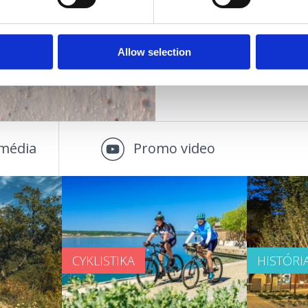
OUTDOOR
Allow selection
média
Promo video
CYKLISTIKA
HISTÓRI