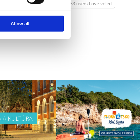
83 users have voted.
Allow all
A A KULTÚRA