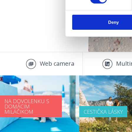
Deny
Web camera
Multi
NA DOVOLENKU S
DOMÁCIM
MILÁČIKOM
CESTIČKA LÁSKY