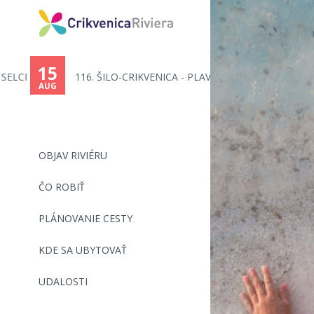
You
are
15
116. ŠILO-CRIKVENICA - PLAVECK...
here
AUG
OBJAV RIVIÉRU
ČO ROBIŤ
PLÁNOVANIE CESTY
KDE SA UBYTOVAŤ
UDALOSTI