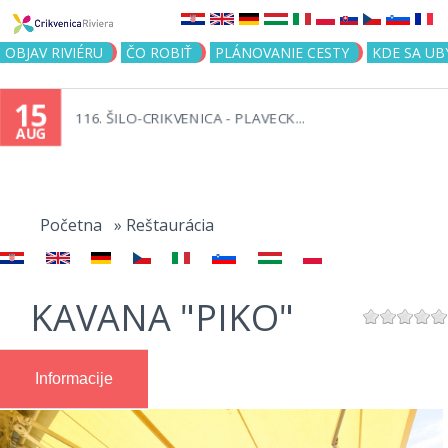
Jump to navigation
OBJAV RIVIÉRU
ČO ROBIŤ
PLÁNOVANIE CESTY
KDE SA UB
15
116. ŠILO-CRIKVENICA - PLAVECK...
AUG
You
are
Početna
»
Reštaurácia
here
KAVANA "PIKO"
Informacije