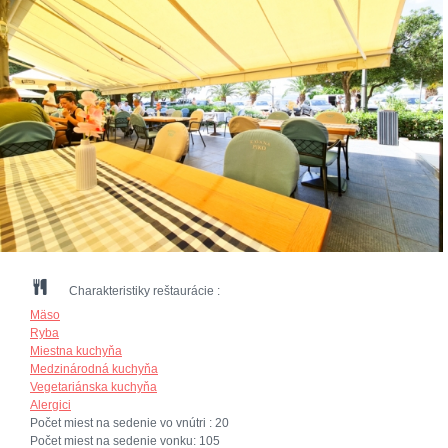
Charakteristiky reštaurácie :
Mäso
Ryba
Miestna kuchyňa
Medzinárodná kuchyňa
Vegetariánska kuchyňa
Alergici
Počet miest na sedenie vo vnútri :
20
Počet miest na sedenie vonku:
105