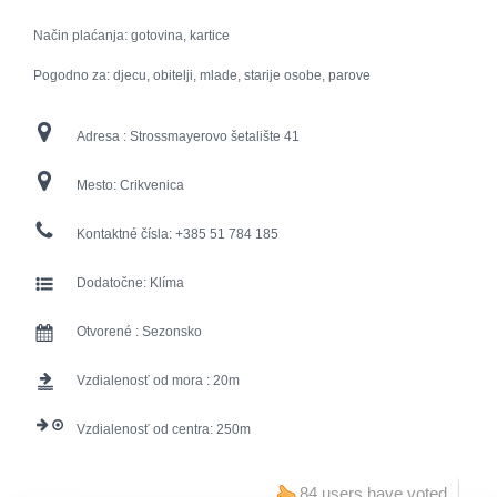
Način plaćanja: gotovina, kartice
Pogodno za: djecu, obitelji, mlade, starije osobe, parove
Adresa :
Strossmayerovo šetalište 41
Mesto:
Crikvenica
Kontaktné čísla:
+385 51 784 185
Dodatočne:
Klíma
Otvorené :
Sezonsko
Vzdialenosť od mora :
20
Vzdialenosť od centra:
250
84 users have voted.