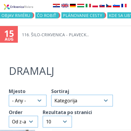
Jump to navigation
OBJAV RIVIÉRU
ČO ROBIŤ
PLÁNOVANIE CESTY
KDE SA UB
15
116. ŠILO-CRIKVENICA - PLAVECK...
AUG
DRAMALJ
Mjesto
Sortiraj
Order
Rezultata po stranici