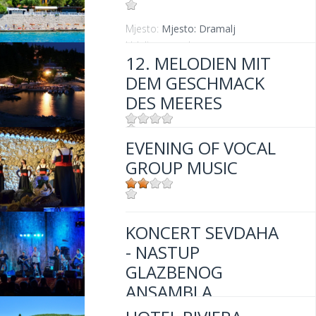
Mjesto:
Mjesto: Dramalj
Udaljenost od mora:
20 m
12. MELODIEN MIT
DEM GESCHMACK
DES MEERES
EVENING OF VOCAL
Mjesto:
Mjesto: Dramalj
GROUP MUSIC
Mjesto:
Mjesto: Dramalj
KONCERT SEVDAHA
- NASTUP
GLAZBENOG
ANSAMBLA
ŠADRVAN