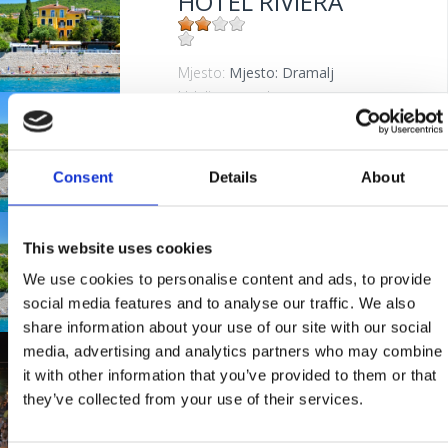
HOTEL RIVIERA
Mjesto:
Mjesto: Dramalj
Mjesto:
Mjesto: Dramalj
Udaljenost od mora:
20 m
HOTEL RIVIERA
Consent
Details
About
Mjesto:
Mjesto: Dramalj
Udaljenost od mora:
20 m
HOTEL RIVIERA
This website uses cookies
We use cookies to personalise content and ads, to provide
social media features and to analyse our traffic. We also
Mjesto:
Mjesto: Dramalj
share information about your use of our site with our social
Udaljenost od mora:
20 m
media, advertising and analytics partners who may combine
9TH MELODIES
it with other information that you’ve provided to them or that
WITH A TASTE OF
they’ve collected from your use of their services.
THE SEA