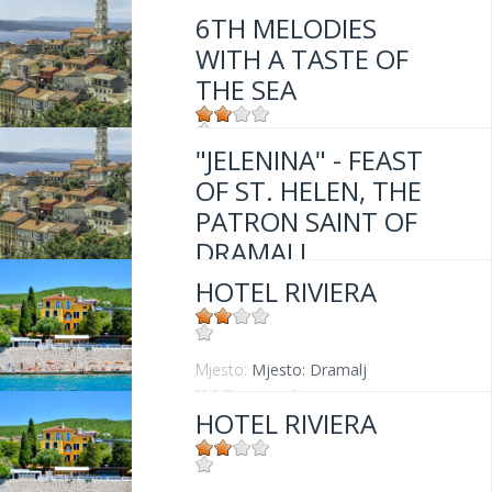
6TH MELODIES
WITH A TASTE OF
THE SEA
"JELENINA" - FEAST
Mjesto:
Mjesto: Dramalj
OF ST. HELEN, THE
PATRON SAINT OF
DRAMALJ
HOTEL RIVIERA
Mjesto:
Mjesto: Dramalj
Mjesto:
Mjesto: Dramalj
Udaljenost od mora:
20 m
HOTEL RIVIERA