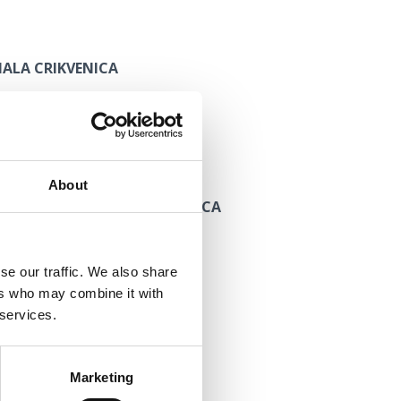
ALA CRIKVENICA
About
 DR. ANTUN BARAC CRIKVENICA
se our traffic. We also share
e.t-com.hr
ers who may combine it with
ca.skole.hr
 services.
Marketing