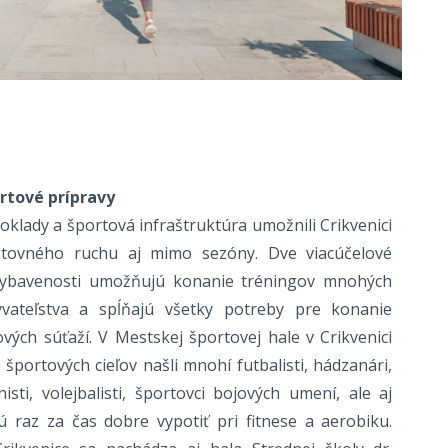
rtové prípravy
klady a športová infraštruktúra umožnili Crikvenici
stovného ruchu aj mimo sezóny. Dve viacúčelové
vybavenosti umožňujú konanie tréningov mnohých
ateľstva a spĺňajú všetky potreby pre konanie
ých súťaží. V Mestskej športovej hale v Crikvenici
portových cieľov našli mnohí futbalisti, hádzanári,
enisti, volejbalisti, športovci bojových umení, ale aj
cú raz za čas dobre vypotiť pri fitnese a aerobiku.