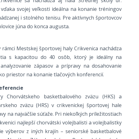
ikvenice sa nachádza aj hala Strednej školy dr.
 vďaka svojej veľkosti ideálna na konanie tréningov
hádzanej i stolného tenisu. Pre aktívnych športovcov
polovice júna do konca augusta.
v rámci Mestskej športovej haly Crikvenica nachádza
utia s kapacitou do 40 osôb, ktorý je ideálny na
, analyzovanie zápasov a prípravy na dosahovanie
ako priestor na konanie tlačových konferencií.
eferencie
ery Chorvátskeho basketbalového zväzu (HKS) a
skeho zväzu (HRS) v crikvenickej športovej hale
vy na najväčšie súťaže. Pri niekoľkých príležitostiach
kvenici najlepší chorvátski volejbalisti a volejbalistky
e výberov z iných krajín – seniorské basketbalové