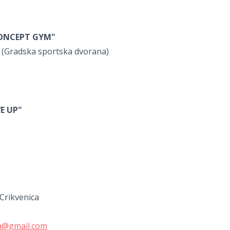
ONCEPT GYM"
a (Gradska sportska dvorana)
VE UP"
Crikvenica
ca@gmail.com