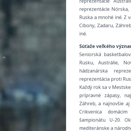
reprezentácie Austrá
reprezentácie Nórska, 
Ruska a mnohé iné. Z vä
Cibony, Zadaru, Záhre
iné.
Súťaže veľkého význ
Seniorská basketbalov
Rusku, Austrálie, N
hádzanárska reprez
reprezentácia proti Rus
Každý rok sa v Mestskej
prípravné zápasy, naj
Záhreb, a najnovšie aj
Crikvenica domácim
šampionátu U-20. Ok
mediteránske a národné