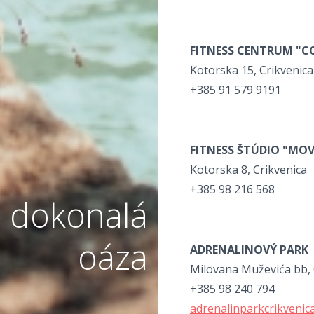
FITNESS CENTRUM "C
Kotorska 15, Crikvenic
+385 91 579 9191
FITNESS ŠTÚDIO "MO
Kotorska 8, Crikvenica
+385 98 216 568
 dokonalá
oáza
ADRENALINOVÝ PARK
Milovana Muževića bb, 
+385 98 240 794
adrenalinparkcrikveni