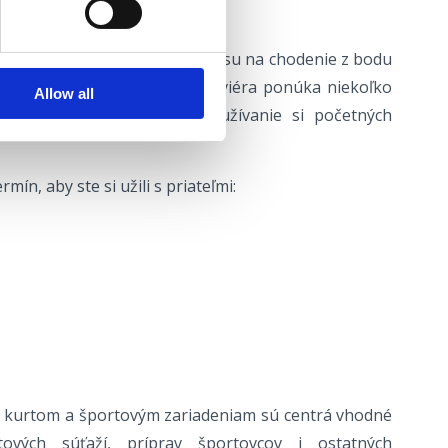
ČNÉ CENTRÁ
e nechcete plytvať príliš veľa času na chodenie z bodu
m rozumieme. Crikvenická riviéra ponúka niekoľko
Allow all
ktoré športovcom umožňujú užívanie si početných
rmín, aby ste si užili s priateľmi:
m kurtom a športovým zariadeniam sú centrá vhodné
tových súťaží, príprav športovcov i ostatných