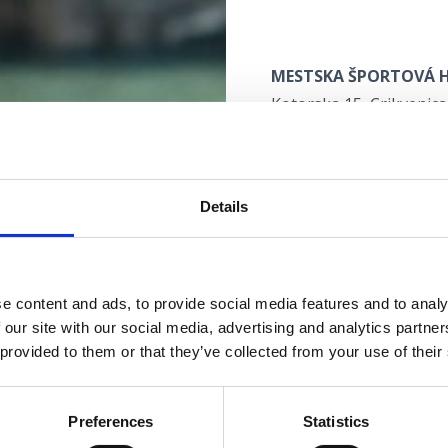
MESTSKA ŠPORTOVÁ H
Kotorska 15, Crikvenica
+385 51 781 496
www.ekomurvica.hr
Details
HALY STREDNEJ ŠKOLY
Zidarska 4, Crikvenica
+385 51 241 202
e content and ads, to provide social media features and to analy
ss-crikvenica-501@skol
 our site with our social media, advertising and analytics partn
www.ss-abarca-crikveni
 provided to them or that they’ve collected from your use of their
Preferences
Statistics