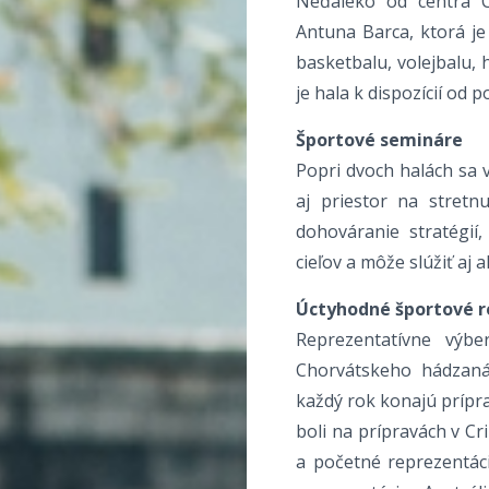
Neďaleko od centra Cr
Antuna Barca, ktorá je
basketbalu, volejbalu, 
je hala k dispozícií od 
Športové semináre
Popri dvoch halách sa 
aj priestor na stretn
dohováranie stratégií
cieľov a môže slúžiť aj 
Úctyhodné športové r
Reprezentatívne výb
Chorvátskeho hádzanár
každý rok konajú prípra
boli na prípravách v Cri
a početné reprezentáci