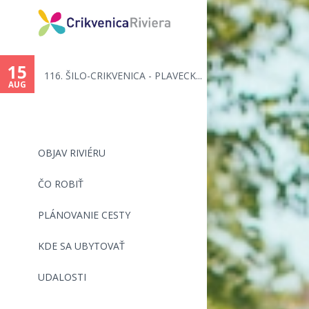
You
are
15
116. ŠILO-CRIKVENICA - PLAVECK...
here
AUG
OBJAV RIVIÉRU
ČO ROBIŤ
PLÁNOVANIE CESTY
KDE SA UBYTOVAŤ
UDALOSTI