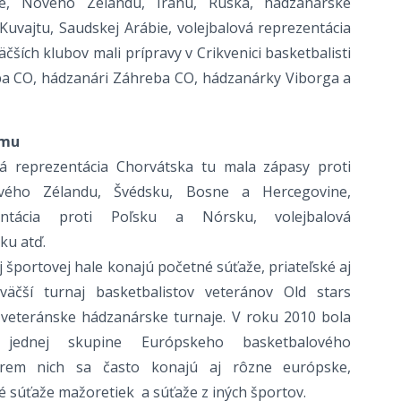
lie, Nového Zélandu, Iránu, Ruska, hádzanárske
Kuvajtu, Saudskej Arábie, volejbalová reprezentácia
čších klubov mali prípravy v Crikvenici basketbalisti
ba CO, hádzanári Záhreba CO, hádzanárky Viborga a
amu
á reprezentácia Chorvátska tu mala zápasy proti
ového Zélandu, Švédsku, Bosne a Hercegovine,
entácia proti Poľsku a Nórsku, volejbalová
ku atď.
 športovej hale konajú početné súťaže, priateľské aj
väčší turnaj basketbalistov veteránov Old stars
 veteránske hádzanárske turnaje. V roku 2010 bola
 jednej skupine Európskeho basketbalového
rem nich sa často konajú aj rôzne európske,
 súťaže mažoretiek a súťaže z iných športov.