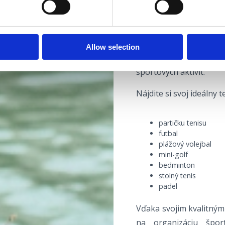
ŠPORTOVO-REKREA
Prajete si rekreáciu, al
A do bodu B? Úplne vá
Allow selection
športových centier, 
športových aktivít.
Nájdite si svoj ideálny te
partičku tenisu
futbal
plážový volejbal
mini-golf
bedminton
stolný tenis
padel
Vďaka svojim kvalitný
na organizáciu špor