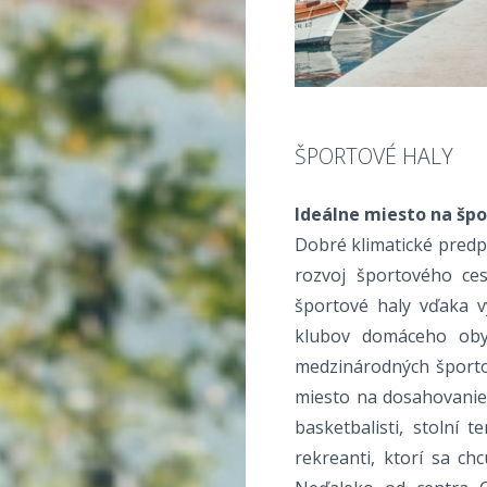
ŠPORTOVÉ HALY
Ideálne miesto na špo
Dobré klimatické predpo
rozvoj športového ce
športové haly vďaka 
klubov domáceho obyv
medzinárodných športov
miesto na dosahovanie š
basketbalisti, stolní t
rekreanti, ktorí sa ch