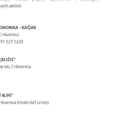
ých aktivít.
MORIKA - KAČJAK
Crikvenica
 91 527 1223
ELIČIĆ"
e bb, Crikvenica
4LIFE"
rikvenica (Hotel AdTurres)