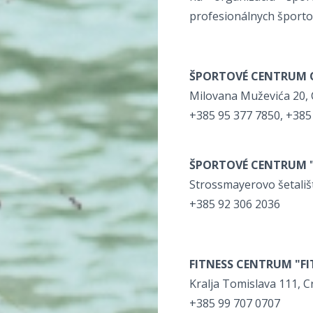
profesionálnych športov
ŠPORTOVÉ CENTRUM O
Milovana Muževića 20, 
+385 95 377 7850, +385
ŠPORTOVÉ CENTRUM "J
Strossmayerovo šetališt
+385 92 306 2036
FITNESS CENTRUM "FIT
Kralja Tomislava 111, C
+385 99 707 0707