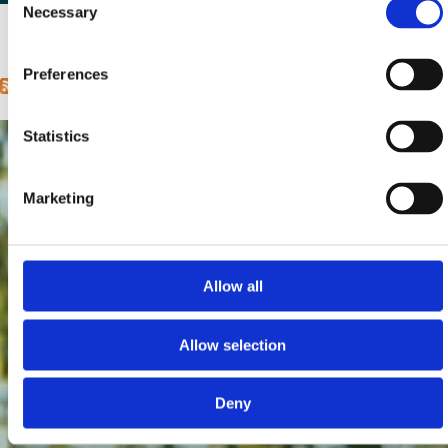
Necessary
Selection
1
2
next ›
last »
Pages
Preferences
Statistics
Marketing
Allow all
Allow selection
Deny