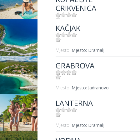
CRIKVENICA
KAČJAK
Mjesto:
Mjesto: Crikvenica
Mjesto:
Mjesto: Dramalj
GRABROVA
Mjesto:
Mjesto: Jadranovo
LANTERNA
Mjesto:
Mjesto: Dramalj