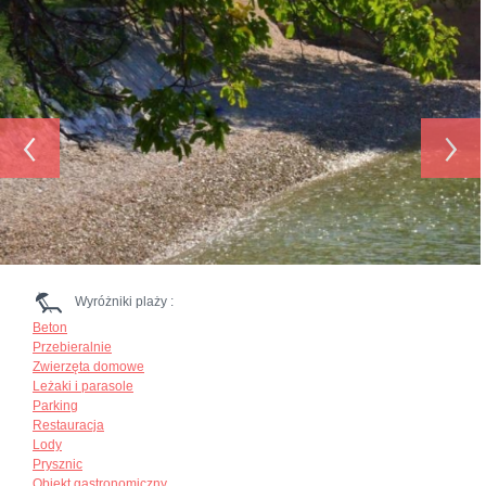
‹
›
Wyróżniki plaży :
Beton
Przebieralnie
Zwierzęta domowe
Leżaki i parasole
Parking
Restauracja
Lody
Prysznic
Obiekt gastronomiczny