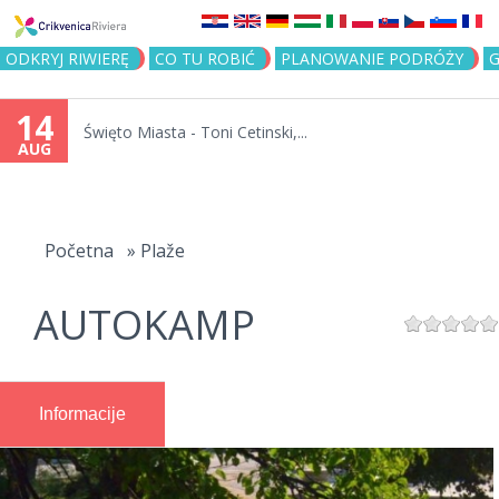
Jump to navigation
ODKRYJ RIWIERĘ
CO TU ROBIĆ
PLANOWANIE PODRÓŻY
G
14
Święto Miasta - Toni Cetinski,...
AUG
You
are
Početna
»
Plaže
here
AUTOKAMP
Informacije