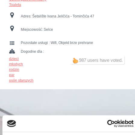
Toaleta
Adres:
Šetalište Ivana Jeličića - Tominčića 47
Miejscowość:
Selce
Pozostałe usługi :
Wifi, Objekt brze prehrane
Dogodne dla :
dzieci
987 users have voted.
młodych
rodzin
par
osón starszych