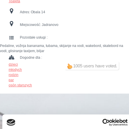
Toaleta
Adres:
Obala 14
Miejscowość:
Jadranovo
Pozostałe usługi :
Pedaline, vožnja bananama, tubama, skijanje na vodi, wakebord, skatebord na
vodi, glisiranje taxijem, biljar
Dogodne dla :
dzieci
1005 users have voted.
młodych
rodzin
par
osón starszych