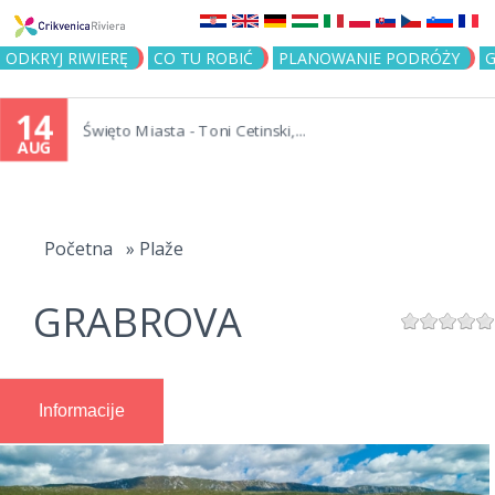
Jump to navigation
ODKRYJ RIWIERĘ
CO TU ROBIĆ
PLANOWANIE PODRÓŻY
G
14
Święto Miasta - Toni Cetinski,...
AUG
You
are
Početna
»
Plaže
here
GRABROVA
Informacije