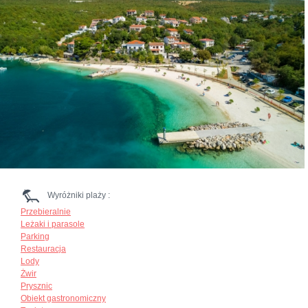
Wyróżniki plaży :
Przebieralnie
Leżaki i parasole
Parking
Restauracja
Lody
Żwir
Prysznic
Obiekt gastronomiczny