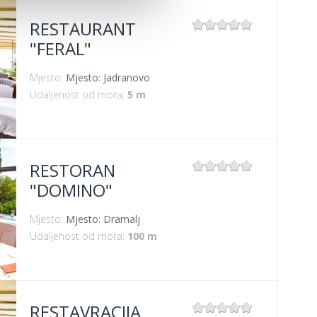
RESTAURANT
"FERAL"
Mjesto:
Mjesto: Jadranovo
Udaljenost od mora:
5 m
RESTORAN
"DOMINO"
Mjesto:
Mjesto: Dramalj
Udaljenost od mora:
100 m
RESTAVRACIJA