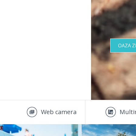
OAZA 
Web camera
Multi