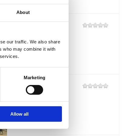
About
RESTAURANT
"RUBIN"
se our traffic. We also share
Mjesto:
Mjesto: Crikvenica
ers who may combine it with
 services.
Marketing
RESTAURANT
"SELINA"
Mjesto:
Mjesto: Jadranovo
Allow all