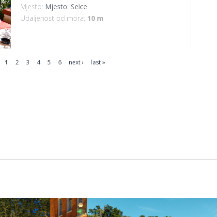
Mjesto:
Mjesto: Selce
Udaljenost od mora:
10 m
1
2
3
4
5
6
next ›
last »