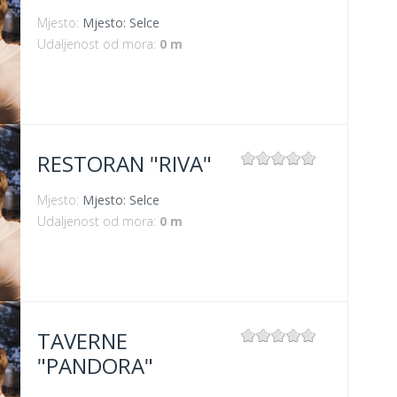
Mjesto:
Mjesto: Selce
Udaljenost od mora:
0 m
RESTORAN "RIVA"
Mjesto:
Mjesto: Selce
Udaljenost od mora:
0 m
TAVERNE
"PANDORA"