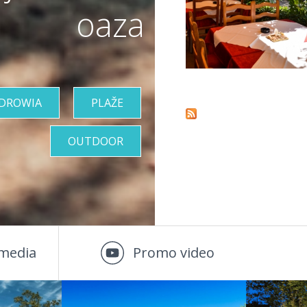
oaza
Pages
ZDROWIA
PLAŽE
OUTDOOR
media
Promo video