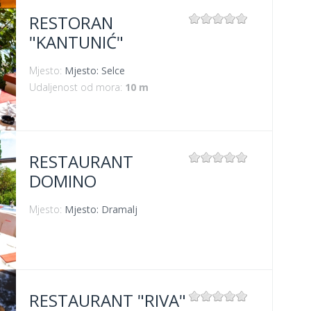
RESTORAN
"KANTUNIĆ"
Mjesto:
Mjesto: Selce
Udaljenost od mora:
10 m
RESTAURANT
DOMINO
Mjesto:
Mjesto: Dramalj
RESTAURANT "RIVA"