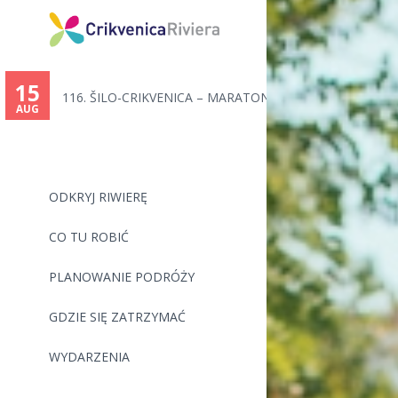
15
116. ŠILO-CRIKVENICA – MARATON...
AUG
ODKRYJ RIWIERĘ
CO TU ROBIĆ
PLANOWANIE PODRÓŻY
GDZIE SIĘ ZATRZYMAĆ
WYDARZENIA