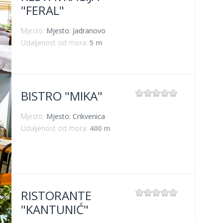
"FERAL"
Mjesto:
Mjesto: Jadranovo
Udaljenost od mora:
5 m
BISTRO "MIKA"
Mjesto:
Mjesto: Crikvenica
Udaljenost od mora:
400 m
RISTORANTE
"KANTUNIĆ"