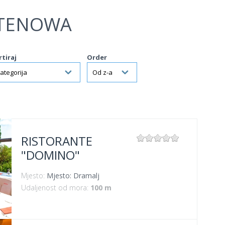
TENOWA
rtiraj
Order
RISTORANTE
"DOMINO"
Mjesto:
Mjesto: Dramalj
Udaljenost od mora:
100 m