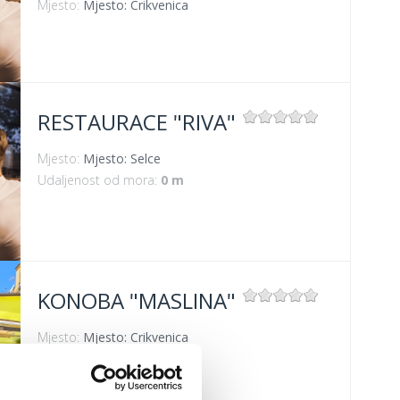
Mjesto:
Mjesto: Crikvenica
RESTAURACE "RIVA"
Mjesto:
Mjesto: Selce
Udaljenost od mora:
0 m
KONOBA "MASLINA"
Mjesto:
Mjesto: Crikvenica
Udaljenost od mora:
100 m