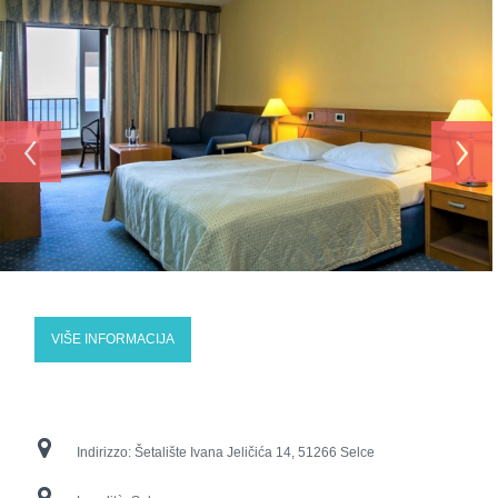
‹
›
VIŠE INFORMACIJA
Indirizzo:
Šetalište Ivana Jeličića 14, 51266 Selce