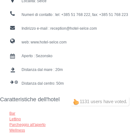
Località:
Selce
Numeri di contatto :
tel: +385 51 768 222, fax: +385 51 768 223
Indirizzo e-mail :
reception@hotel-selce.com
web:
www.hotel-selce.com
Aperto :
Sezonsko
Distanza dal mare :
20
Distanza dal centro:
50
Caratteristiche dell'hotel
1131 users have voted.
Bar
Lettino
Parcheggio all'aperto
Wellness