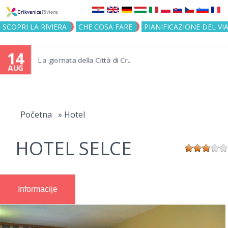
Jump to navigation
SCOPRI LA RIVIERA
CHE COSA FARE
PIANIFICAZIONE DEL VI
14
La giornata della Città di Cr...
AUG
You
are
Početna
»
Hotel
here
HOTEL SELCE
Informacije