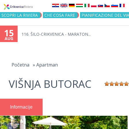
Jump to navigation
SCOPRI LA RIVIERA
CHE COSA FARE
PIANIFICAZIONE DEL VI
15
116. ŠILO-CRIKVENICA - MARATON...
AUG
You
are
Početna
»
Apartman
here
VIŠNJA BUTORAC
Informacije