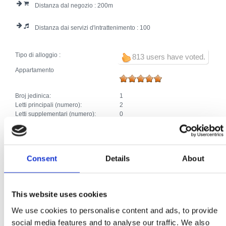
Distanza dal negozio :
200
Distanza dai servizi d'intrattenimento :
100
Tipo di alloggio :
813 users have voted.
Appartamento
Broj jedinica:
1
Letti principali (numero):
2
Letti supplementari (numero):
0
Numero totale di letti:
2
Camera
Consent
Details
About
Broj jedinica:
1
Letti principali (numero):
2
This website uses cookies
Letti supplementari (numero):
0
Numero totale di letti:
2
We use cookies to personalise content and ads, to provide
social media features and to analyse our traffic. We also