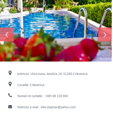
‹
›
Indirizzo:
Ulica bana Jelačića 18, 51260 Crikvenica
Località:
Crikvenica
Numeri di contatto :
+385 98 228 900
Indirizzo e-mail :
villa.dagmar@yahoo.com