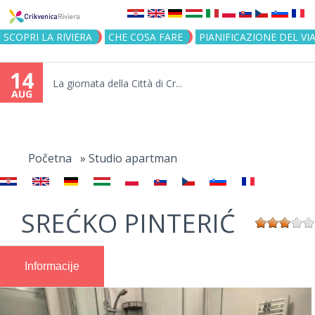
Jump to navigation
SCOPRI LA RIVIERA
CHE COSA FARE
PIANIFICAZIONE DEL VI
14
La giornata della Città di Cr...
AUG
You
are
Početna
»
Studio apartman
here
SREĆKO PINTERIĆ
Informacije