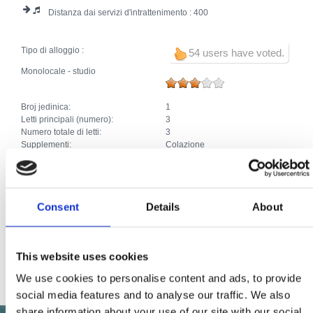
Distanza dai servizi d'intrattenimento :
400
Tipo di alloggio :
54 users have voted.
Monolocale - studio
Broj jedinica:
1
Letti principali (numero):
3
Numero totale di letti:
3
Supplementi:
Colazione
Climatizzatore
Garage
Parcheggio
Allacciamento telefonico
Consent
Details
About
TV via cavo/satellite
Lavatrice
Lavastoviglie
Animali da compagnia
This website uses cookies
Internet
We use cookies to personalise content and ads, to provide
social media features and to analyse our traffic. We also
share information about your use of our site with our social