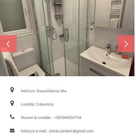
‹
›
Indirizzo:
Basaričekova 36a
Località:
Crikvenica
Numeri di contatto :
+385989350758
Indirizzo e-mail :
srecko.pinteric@gmail.com