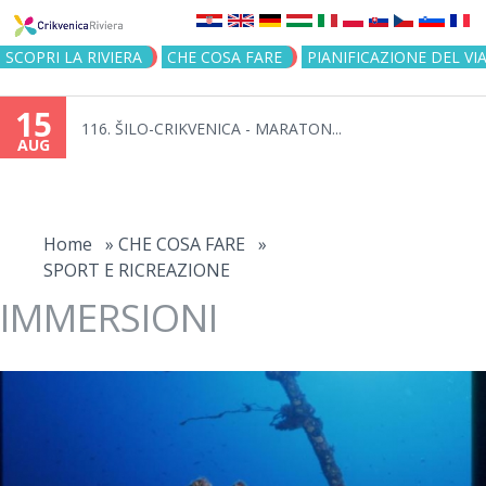
Jump to navigation
SCOPRI LA RIVIERA
CHE COSA FARE
PIANIFICAZIONE DEL VI
15
116. ŠILO-CRIKVENICA - MARATON...
AUG
You
are
Home
»
CHE COSA FARE
»
SPORT E RICREAZIONE
here
IMMERSIONI