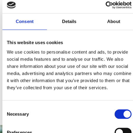
una gita in barca inclusa, l'ideale per chi non si è mai
immerso ma anche per tutti coloro che hanno una
passione speciale per le immersioni.
Consent
Details
About
Il centro organizza corsi per bambini e adulti nell'ambito
del programma PADI e corsi per istruttori, in croato,
This website uses cookies
inglese, olandese, tedesco e italiano.
We use cookies to personalise content and ads, to provide
social media features and to analyse our traffic. We also
Kontakt:
share information about your use of our site with our social
CENTRO D'IMMERSIONE MIHURIĆ
media, advertising and analytics partners who may combine
Šetalište Ivana Jeličića bb, Selce (Uvala Slana)
it with other information that you’ve provided to them or that
they’ve collected from your use of their services.
+385 51 765 462; +385 99 216 9444
info@mihuric.hr
www.mihuric.hr
Consent
Necessary
Selection
Preferences