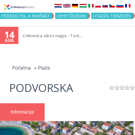
Jump to navigation
FEDEZD FEL A RIVIÉRÁT
LEHETŐSÉGEK
UTAZÁS TERVEZÉS
14
Crikvenica város napja - Toni...
AUG
You
are
Početna
»
Plaže
here
PODVORSKA
Informacije