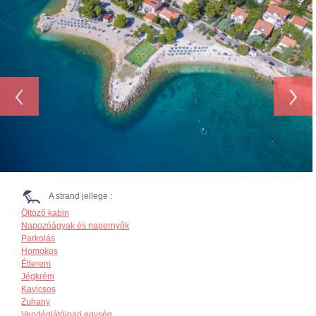
‹
›
A strand jellege :
Öltöző kabin
Napozóágyak és napernyők
Parkolás
Homokos
Étterem
Jégkrém
Kavicsos
Zuhany
Vendéglátóipari egység