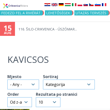
Jump to navigation
FEDEZD FEL A RIVIÉRÁT
LEHETŐSÉGEK
UTAZÁS TERVEZÉS
15
116. ŠILO-CRIKVENICA - ÚSZÓMAR...
AUG
KAVICSOS
Mjesto
Sortiraj
Order
Rezultata po stranici