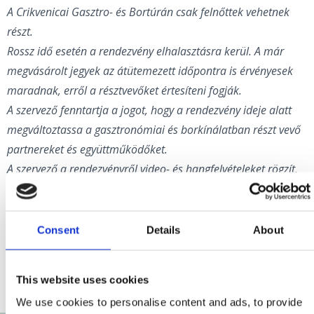
A Crikvenicai Gasztro- és Bortúrán csak felnőttek vehetnek
részt.
Rossz idő esetén a rendezvény elhalasztásra kerül. A már
megvásárolt jegyek az átütemezett időpontra is érvényesek
maradnak, erről a résztvevőket értesíteni fogják.
A szervező fenntartja a jogot, hogy a rendezvény ideje alatt
megváltoztassa a gasztronómiai és borkínálatban részt vevő
partnereket és együttműködőket.
A szervező a rendezvényről video- és hangfelvételeket rögzít,
valamint fényképeket készít. Ezen anyagok egy részét a
jövőben promóciós célokra felhasználhatja. A jegyvásárlással
a résztvevők hozzájárulnak ahhoz, hogy a rögzített anyagok a
Consent
Details
About
rendezvény promóciójára felhasználhatók legyenek,
mindenféle kártérítési kötelezettség nélkül.
This website uses cookies
We use cookies to personalise content and ads, to provide