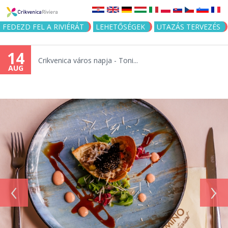
Jump to navigation
FEDEZD FEL A RIVIÉRÁT
LEHETŐSÉGEK
UTAZÁS TERVEZÉS
14
Crikvenica város napja - Toni...
AUG
‹
›