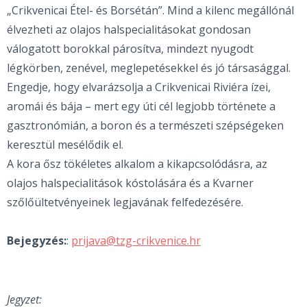
„Crikvenicai Étel- és Borsétán”. Mind a kilenc megállónál
élvezheti az olajos halspecialitásokat gondosan
válogatott borokkal párosítva, mindezt nyugodt
légkörben, zenével, meglepetésekkel és jó társasággal.
Engedje, hogy elvarázsolja a Crikvenicai Riviéra ízei,
aromái és bája – mert egy úti cél legjobb története a
gasztronómián, a boron és a természeti szépségeken
keresztül mesélődik el.
A kora ősz tökéletes alkalom a kikapcsolódásra, az
olajos halspecialitások kóstolására és a Kvarner
szőlőültetvényeinek legjavának felfedezésére.
Bejegyzés:
:
prijava@tzg-crikvenice.hr
Jegyzet: