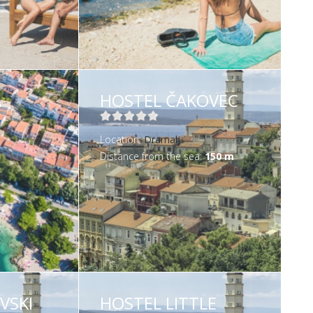
A
HOSTEL ČAKOVEC
Location:
Dramalj
Distance from the sea:
150 m
VSKI
HOSTEL LITTLE