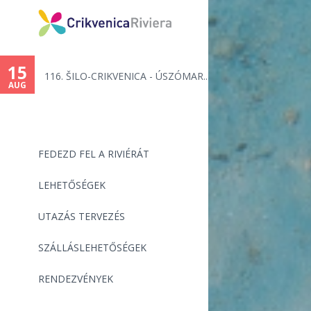
You
are
15
116. ŠILO-CRIKVENICA - ÚSZÓMAR...
here
AUG
FEDEZD FEL A RIVIÉRÁT
LEHETŐSÉGEK
UTAZÁS TERVEZÉS
SZÁLLÁSLEHETŐSÉGEK
RENDEZVÉNYEK