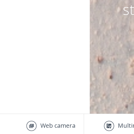
s
Web camera
Multi