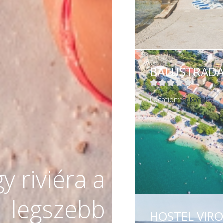
MORE INFORMATION
MORE INFORMATION
BALUSTRAD
Location:
Crikvenica
MORE INFORMATION
MORE INFORMATION
y riviéra a
legszebb
HOSTEL VIRO