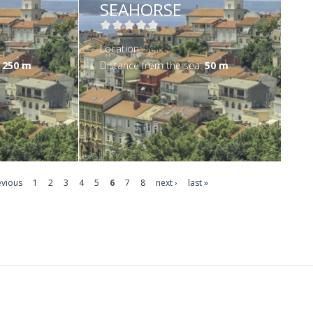
SEAHORSE
Location:
Selce
:
250 m
Distance from the sea:
50 m
evious
1
2
3
4
5
6
7
8
next ›
last »