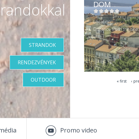
DOM
trandokkal
Location:
Selce
Distance from the sea
STRANDOK
MORE INFORMATION
MORE INFORMATION
RENDEZVÉNYEK
OUTDOOR
« first
‹ pr
Pages
média
Promo video