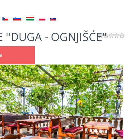
 "DUGA - OGNJIŠĆE"
e