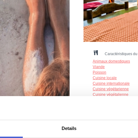
Caractéristiques du
Animaux domestiques
Viande
Poisson
Cuisine locale
Cuisine internationale
Cuisine végétarienne
Cuisine végétalienne
Diététique
Nombre de places à l'intér
Nombre de places extérieu
Način plaćanja: gotovina, k
Details
Terasa - pogled more