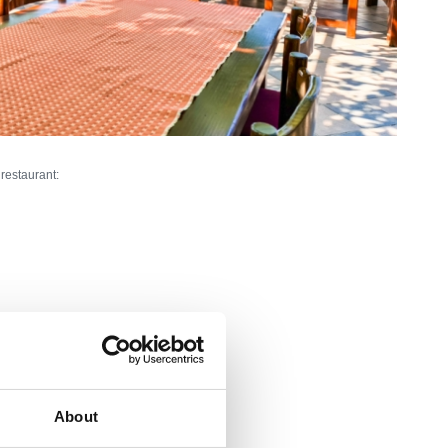
 restaurant:
ieur:
100
res:
70
artica
About