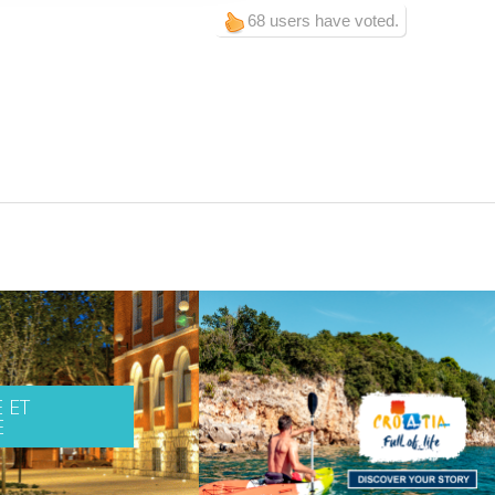
68 users have voted.
 ET
E