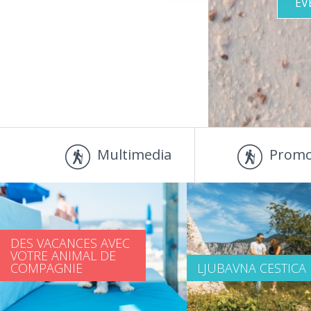
EV
Multimedia
Promo
DES VACANCES AVEC
VOTRE ANIMAL DE
COMPAGNIE
LJUBAVNA CESTICA