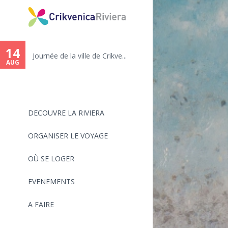
You
are
14
.
Journée de la ville de Crikve...
here
AUG
DECOUVRE LA RIVIERA
ORGANISER LE VOYAGE
OÙ SE LOGER
EVENEMENTS
A FAIRE