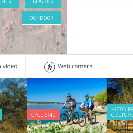
ENTS
BEACHES
OUTDOOR
 video
Web camera
HISTOIRE
CYCLISME
CULTUR