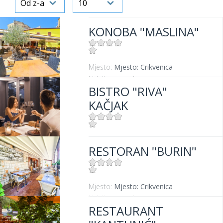
KONOBA "MASLINA"
Mjesto:
Mjesto: Crikvenica
Udaljenost od mora:
100 m
BISTRO "RIVA"
KAČJAK
Mjesto:
Mjesto: Dramalj
RESTORAN "BURIN"
Udaljenost od mora:
10 m
Mjesto:
Mjesto: Crikvenica
Udaljenost od mora:
100 m
RESTAURANT