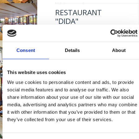
Udaljenost od mora:
50 m
RESTAURANT
"DIDA"
Mjesto:
Mjesto: Crikvenica
BISTRO "MIKA"
Udaljenost od mora:
50 m
Consent
Details
About
Mjesto:
Mjesto: Crikvenica
This website uses cookies
We use cookies to personalise content and ads, to provide
PIZZERIA "GUŠTI"
social media features and to analyse our traffic. We also
share information about your use of our site with our social
media, advertising and analytics partners who may combine
Mjesto:
Mjesto: Crikvenica
it with other information that you’ve provided to them or that
Udaljenost od mora:
300 m
they’ve collected from your use of their services.
RESTORAN "FERAL"