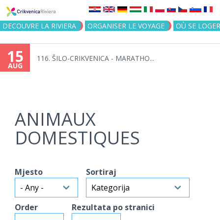
Jump to navigation
DECOUVRE LA RIVIERA
ORGANISER LE VOYAGE
OÙ SE LOGE
15
116. ŠILO-CRIKVENICA - MARATHO...
AUG
ANIMAUX
DOMESTIQUES
Mjesto
Sortiraj
Order
Rezultata po stranici