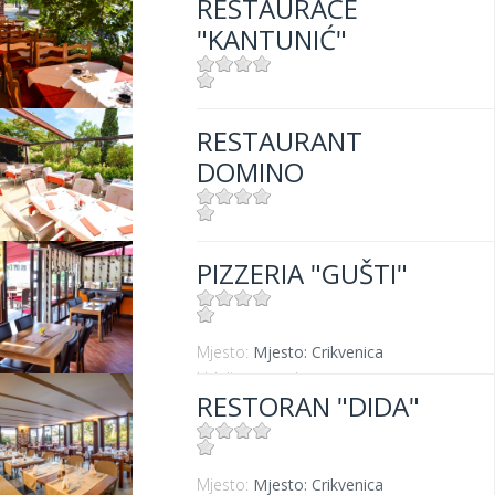
RESTAURACE
Udaljenost od mora:
300 m
"KANTUNIĆ"
Mjesto:
Mjesto: Selce
RESTAURANT
Udaljenost od mora:
10 m
DOMINO
Mjesto:
Mjesto: Dramalj
PIZZERIA "GUŠTI"
Mjesto:
Mjesto: Crikvenica
Udaljenost od mora:
300 m
RESTORAN "DIDA"
Mjesto:
Mjesto: Crikvenica