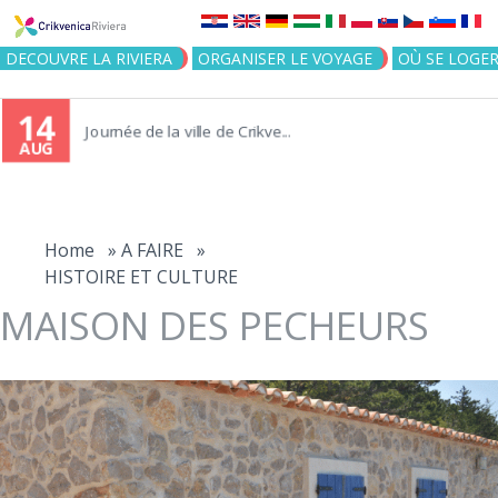
Jump to navigation
DECOUVRE LA RIVIERA
ORGANISER LE VOYAGE
OÙ SE LOGE
14
Journée de la ville de Crikve...
AUG
You
are
Home
»
A FAIRE
»
HISTOIRE ET CULTURE
here
MAISON DES PECHEURS