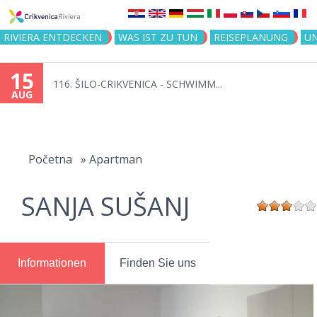
Jump to navigation
RIVIERA ENTDECKEN
WAS IST ZU TUN
REISEPLANUNG
U
15
116. ŠILO-CRIKVENICA - SCHWIMM...
AUG
You
are
Početna
»
Apartman
here
SANJA SUŠANJ
Informationen
Finden Sie uns