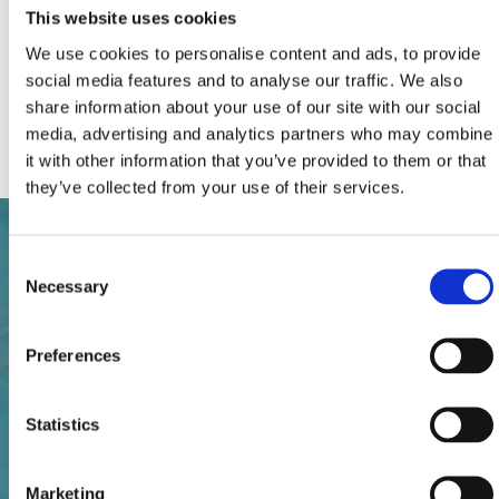
Betten gesamt :
2
This website uses cookies
Zusätze:
Klima
Parkplatz
We use cookies to personalise content and ads, to provide
Pool, Jacuzzi
social media features and to analyse our traffic. We also
SAT TV
Haustiere
share information about your use of our site with our social
Internetanschluss
media, advertising and analytics partners who may combine
it with other information that you’ve provided to them or that
they’ve collected from your use of their services.
Consent
Necessary
Selection
Preferences
Statistics
Marketing