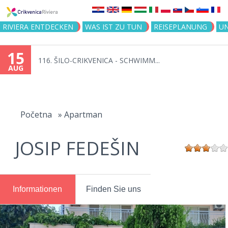
Jump to navigation
RIVIERA ENTDECKEN
WAS IST ZU TUN
REISEPLANUNG
U
15
116. ŠILO-CRIKVENICA - SCHWIMM...
AUG
You
are
Početna
»
Apartman
here
JOSIP FEDEŠIN
Informationen
Finden Sie uns