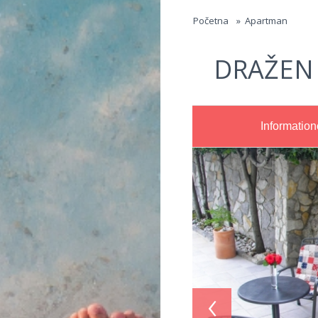
Jump to navigation
Početna
»
Apartman
DRAŽEN
Informatio
‹