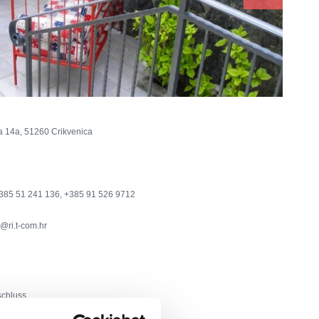
a 14a, 51260 Crikvenica
385 51 241 136, +385 91 526 9712
@ri.t-com.hr
schluss