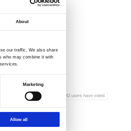
 Saison
er:
400
About
ntrum:
50
taurant:
50
se our traffic. We also share
rtanlagen:
50
ers who may combine it with
 services.
chäft:
100
erhaltungszentrum:
400
Marketing
942 users have voted.
2
Allow all
2
0