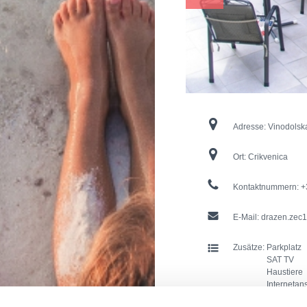
Adresse:
Vinodolsk
Ort:
Crikvenica
Kontaktnummern:
+
E-Mail:
drazen.zec1
Zusätze:
Parkplatz
SAT TV
Haustiere
Internetan