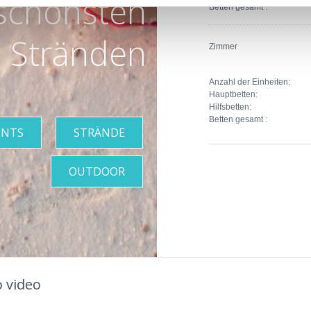
schönsten
Betten gesamt :
Stränden
Zimmer
Anzahl der Einheiten:
Hauptbetten:
Hilfsbetten:
Betten gesamt :
ENTS
STRÄNDE
OUTDOOR
 video