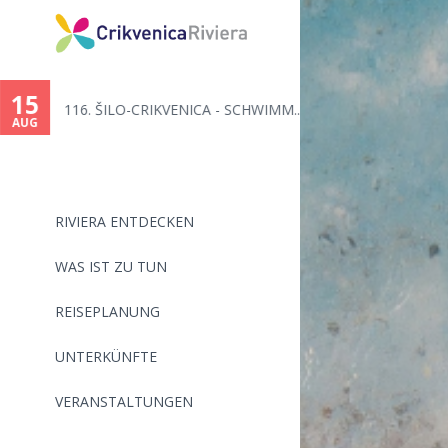
You
are
15
116. ŠILO-CRIKVENICA - SCHWIMM...
here
AUG
RIVIERA ENTDECKEN
WAS IST ZU TUN
REISEPLANUNG
UNTERKÜNFTE
VERANSTALTUNGEN