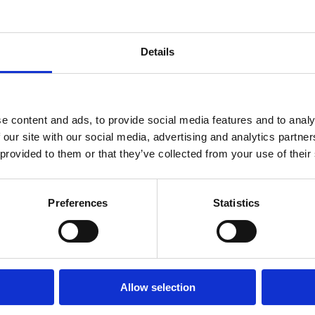
Offen:
Während der
Entfernung vom Me
Details
Entfernung vom Ze
Entfernung vom Res
e content and ads, to provide social media features and to analy
Entfernung von Spo
 our site with our social media, advertising and analytics partn
 provided to them or that they’ve collected from your use of their
Entfernung vom Ges
Entfernung vom Unt
Preferences
Statistics
Unterkunftstyp:
Appartement
era mit den
Anzahl der Einheiten:
Allow selection
Hauptbetten:
Hilfsbetten: