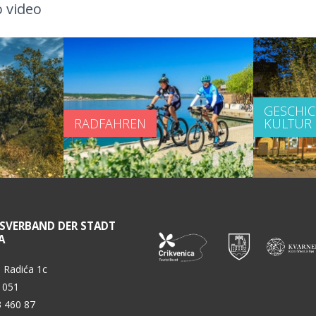
 video
GESCHI
RADFAHREN
KULTUR
SVERBAND DER STADT
A
 Radića 1c
 051
3 460 87