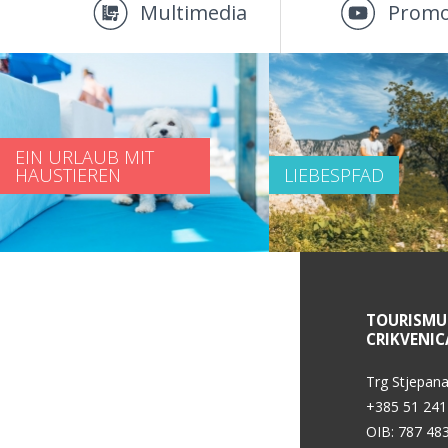
Multimedia
Promo
EIN URLAUB MIT
HAUSTIEREN
LIEBESPFAD
SERVICE INFORMATIONEN
TOURISMU
CRIKVENIC
Datenschutzerklärung
Trg Stjepana
+385 51 241
OIB: 787 48