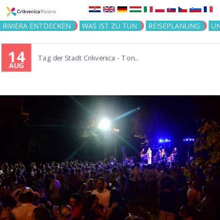
Jump to navigation
RIVIERA ENTDECKEN
WAS IST ZU TUN
REISEPLANUNG
U
14
Tag der Stadt Crikvenica - Ton...
AUG