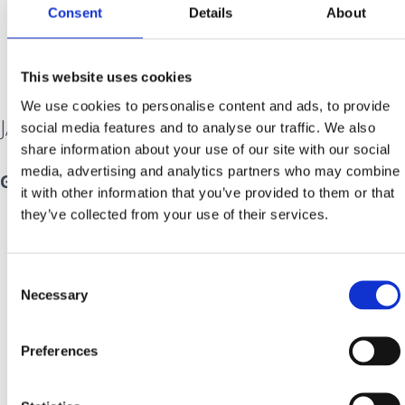
wird.
Consent
Details
About
This website uses cookies
We use cookies to personalise content and ads, to provide
JADRANOVO
social media features and to analyse our traffic. We also
share information about your use of our site with our social
media, advertising and analytics partners who may combine
Geschichte im Zeichen des Fischfangs
it with other information that you’ve provided to them or that
they’ve collected from your use of their services.
Jadranovo oder Sveti Jakov (St. Jakob), wie der Ort in der
Vergangenheit hieß, ist ein kleines Küstendorf, dessen
Consent
Geschichte bis in die Jahrhunderte vor Christi
Necessary
Selection
zurückreicht. Darauf deuten die ersten Spuren von
Menschen hin, die in dieser Gegend gefunden wurden.
Preferences
Im Mittelalter war Jadranovo der Hafen der Kastelle aus
der Gemeinde Drivenik, deren Bewohner später ihre