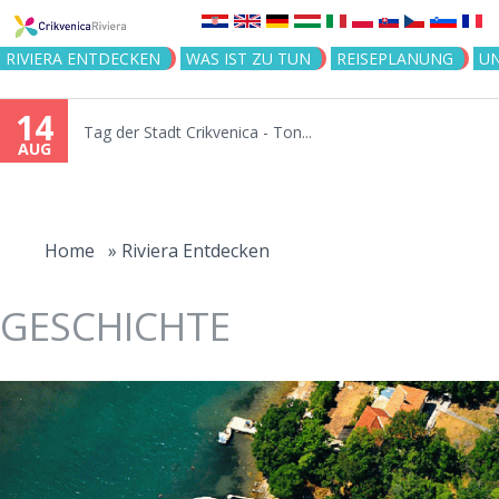
Jump to navigation
RIVIERA ENTDECKEN
WAS IST ZU TUN
REISEPLANUNG
U
14
Tag der Stadt Crikvenica - Ton...
AUG
You
are
Home
»
Riviera Entdecken
here
GESCHICHTE