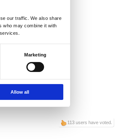
arove, obitelji i starije osobe
se our traffic. We also share
ana Jeličića 8
ers who may combine it with
 services.
5 51 765 161
Marketing
í :
Domácí mazlíčci
Internet
o
 :
0
Allow all
ra:
50
113 users have voted.