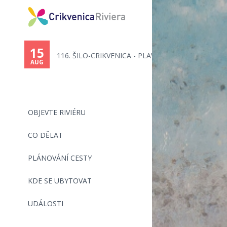
You
are
15
116. ŠILO-CRIKVENICA - PLAVECK...
here
AUG
OBJEVTE RIVIÉRU
CO DĚLAT
PLÁNOVÁNÍ CESTY
KDE SE UBYTOVAT
UDÁLOSTI