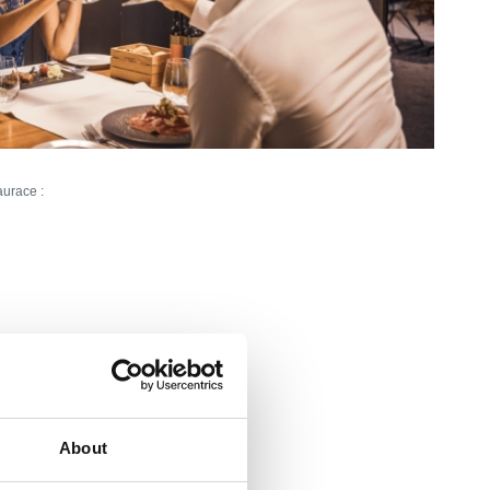
aurace :
16
:
50
About
benih i sličnih svečanosti