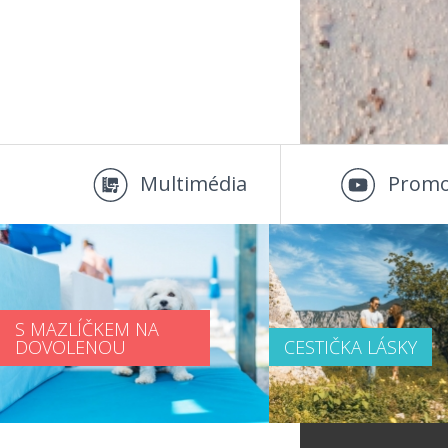
Multimédia
Promo
S MAZLÍČKEM NA
DOVOLENOU
CESTIČKA LÁSKY