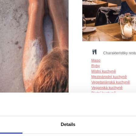
Charakteristiky rest
Maso
Ryby
Místní kuchyně
Mezinárodní kuchyně
Vegetariánská kuchyně
Veganská kuchyně
Dietní kuchyně
Bezlepková
Alergici
Počet míst k sezení uvnitř :
Počet míst k sezení venku 
Details
Način plaćanja: gotovina
Mogućnost organizanja svad