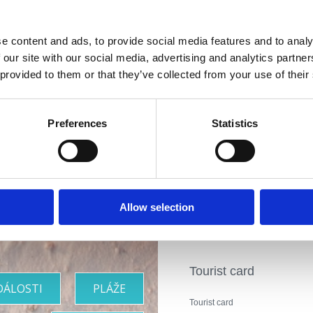
Terasa - pogled more
Pogodno za: djecu, mlade, p
e content and ads, to provide social media features and to analy
Adresa:
Šetalište Iv
 our site with our social media, advertising and analytics partn
 provided to them or that they’ve collected from your use of their
Město:
Selce
Kontaktní čísla :
+38
Riviéra s
Preferences
Statistics
Dodatečné vybaven
rásnějšími
Otevřeno :
Sezonsk
plážemi
Vzdálenost od moře
Allow selection
Vzdálenost od cent
Tourist card
DÁLOSTI
PLÁŽE
Tourist card